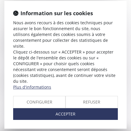
supplémentaire mis à la disposition des justiciables par les
avocats formés et les praticiens tiers (expert-comptable,
Information sur les cookies
psychologue, médiateur, notaire …)
Nous avons recours à des cookies techniques pour
assurer le bon fonctionnement du site, nous
Chaque personne est assistée par son avocat collaboratif.
utilisons également des cookies soumis à votre
Lors de réunions communes, ils travaillent ensemble, en
consentement pour collecter des statistiques de
équipe, selon des règles prédéfinies, à l’élaboration d’un
visite.
protocole d’accord mutuellement acceptable, pérenne et
Cliquez ci-dessous sur « ACCEPTER » pour accepter
équilibré.
le dépôt de l'ensemble des cookies ou sur «
CONFIGURER » pour choisir quels cookies
Outre ses compétences traditionnelles (expertise juridique,
nécessitant votre consentement seront déposés
compétence judiciaire), l’avocat collaboratif a développé,
(cookies statistiques), avant de continuer votre visite
grâce à une formation spécifique, des compétences
du site.
Plus d'informations
techniques de communication, de négociation raisonnée, et
de gestion des conflits.
CONFIGURER
REFUSER
Les avocats collaboratifs mettent l’ensemble de leurs
compétences au service de leurs clients pour les
ACCEPTER
accompagner dans la recherche de solutions durables et
satisfaisantes.