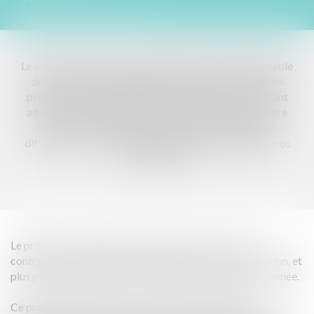
Droit collaboratif
Le droit ou le processus collaboratif est un mode amiable
de résolution des différends qui répond au besoin des
personnes qui veulent régler un conflit sans pour autant
altérer le lien existant avec l’autre partie. Dans un cadre
sécurisé, le droit collaboratif permet de traiter le
différend tout en étant respectueux et bienveillant avec
les personnes.
Le processus collaboratif se déroule dans un cadre
contractuel qui organise le déroulement d’une négociation, et
plus particulièrement avec l'outil de la négociation raisonnée.
Ce processus innovant et efficace constitue un outil