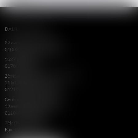
DALILA BERENGER
37 avenue Alsace Lorraine
01003 BOURG EN BRESSE
1527 grande rue
01700 MIRIBEL
2ème aile Nord - Immeuble JB SAY
13 b Chemin du levant
01210 FERNEY VOLTAIRE
Centre d’affaires Valeurop
1 avenue de l’Europe Bât. B
01100 OYONNAX
Tél :
04 74 50 66 66
Fax : 04 74 50 66 67