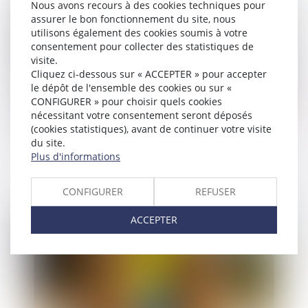
Nous avons recours à des cookies techniques pour
assurer le bon fonctionnement du site, nous
utilisons également des cookies soumis à votre
consentement pour collecter des statistiques de
visite.
Cliquez ci-dessous sur « ACCEPTER » pour accepter
le dépôt de l'ensemble des cookies ou sur «
CONFIGURER » pour choisir quels cookies
nécessitant votre consentement seront déposés
(cookies statistiques), avant de continuer votre visite
Accident de la circulation : la victime reste
du site.
prioritaire sur la caisse de sécurité sociale
Plus d'informations
CONFIGURER
REFUSER
ACCEPTER
Publié le :
04/08/2026