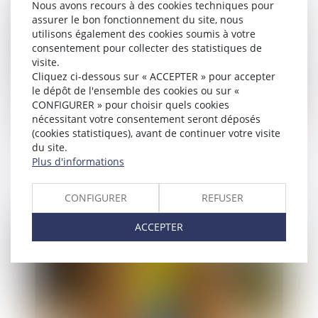
Nous avons recours à des cookies techniques pour
assurer le bon fonctionnement du site, nous
utilisons également des cookies soumis à votre
consentement pour collecter des statistiques de
visite.
Cliquez ci-dessous sur « ACCEPTER » pour accepter
le dépôt de l'ensemble des cookies ou sur «
CONFIGURER » pour choisir quels cookies
nécessitant votre consentement seront déposés
(cookies statistiques), avant de continuer votre visite
Accident de la circulation : la victime reste
du site.
prioritaire sur la caisse de sécurité sociale
Plus d'informations
CONFIGURER
REFUSER
ACCEPTER
Publié le :
04/08/2026