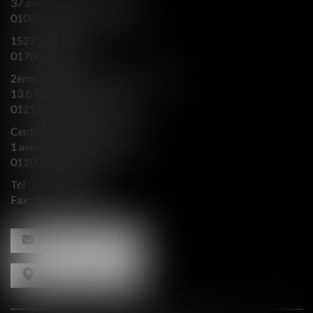
37 avenue Alsace Lorraine
01003 BOURG EN BRESSE
1527 grande rue
01700 MIRIBEL
2ème aile Nord - Immeuble JB SAY
13 b Chemin du levant
01210 FERNEY VOLTAIRE
Centre d’affaires Valeurop
1 avenue de l’Europe Bât. B
01100 OYONNAX
Tél :
04 74 50 66 66
Fax : 04 74 50 66 67
NOUS CONTACTER
NOUS LOCALISER