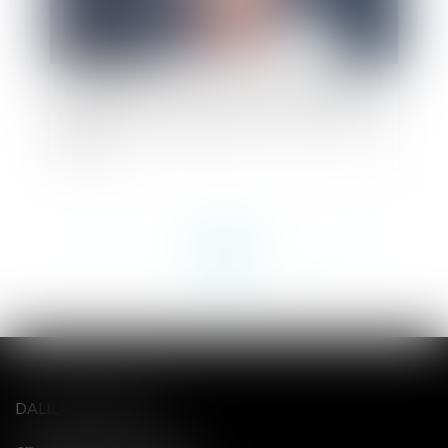
Application de l’article 445-2 du Code pénal aux
pactes de corruption antérieurs à son entrée en
vigueur
<<
<
...
4
5
6
7
8
9
10
...
>
>>
DALILA BERENGER