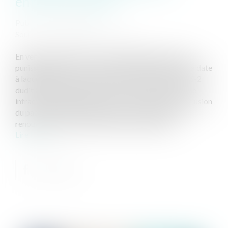
entrée en vigueur
Publié le :
05/06/2024
Source :
www.lemag-juridique.com
En vertu de l’article 112-1 du Code pénal, seuls sont
punissables les faits constitutifs d’une infraction à la date
à laquelle ils ont été commis. Ce faisant, l’article 445-2
dudit Code dispose que le délit de corruption est une
infraction instantanée qui se consomme dès la conclusion
du pacte entre le corrupteur et le corrompu. Elle se
renouvelle à chaque acte d’exécution du pacte...
Lire la suite