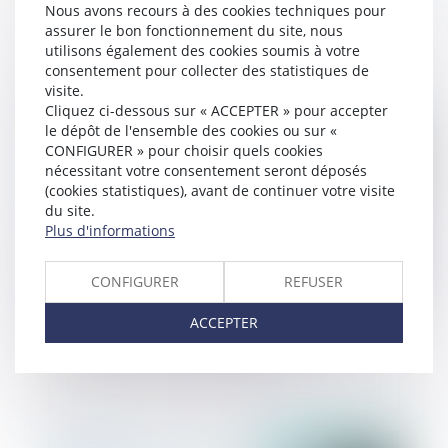
Blanchiment de capitaux : publication du nouvel
Nous avons recours à des cookies techniques pour
ensemble de mesures
assurer le bon fonctionnement du site, nous
utilisons également des cookies soumis à votre
consentement pour collecter des statistiques de
visite.
Cliquez ci-dessous sur « ACCEPTER » pour accepter
Publié le :
26/06/2024
le dépôt de l'ensemble des cookies ou sur «
CONFIGURER » pour choisir quels cookies
nécessitant votre consentement seront déposés
(cookies statistiques), avant de continuer votre visite
du site.
Plus d'informations
CONFIGURER
REFUSER
ACCEPTER
Projet de loi de simplification : réduction de
certaines sanctions des dirigeants
Publié le :
12/06/2024