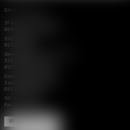
DALILA BERENGER
37 avenue Alsace Lorraine
01003 BOURG EN BRESSE
1527 grande rue
01700 MIRIBEL
2ème aile Nord - Immeuble JB SAY
13 b Chemin du levant
01210 FERNEY VOLTAIRE
Centre d’affaires Valeurop
1 avenue de l’Europe Bât. B
01100 OYONNAX
Tél :
04 74 50 66 66
Fax : 04 74 50 66 67
NOUS CONTACTER