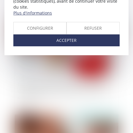
(cookies statistiques), avant de continuer votre visite
du site.
Plus d'informations
Publié le :
01/07/2025
CONFIGURER
REFUSER
ACCEPTER
Divorce et entreprise exploitée sous forme de
société : comment évaluer les droits sociaux
d’un époux ?
Publié le :
24/06/2025