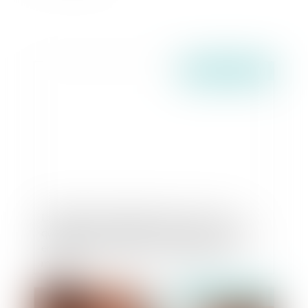
Publié le :
15/06/2026
L’annulation du mariage pour erreur sur les
qualités essentielles de son épouse se prescrit
en cinq ans à compter de la célébration du
mariage
Publié le :
08/09/2025