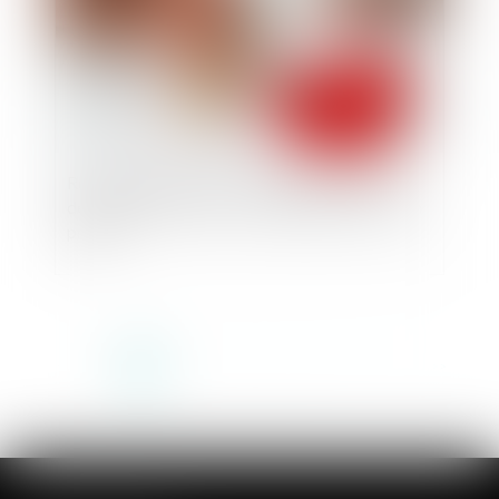
Récompense due à la communauté : point de
départ des intérêts en cas d’aliénation d’un bien
propre
<<
<
1
2
3
4
5
6
7
...
>
>>