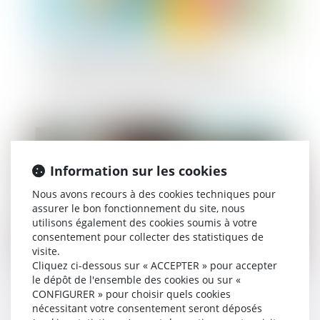
Nationalité française par mariage : la
conception d’un enfant hors union suffit à
caractériser la cessation de communauté de vie
Publié le :
29/07/2025
Information sur les cookies
Nous avons recours à des cookies techniques pour
assurer le bon fonctionnement du site, nous
utilisons également des cookies soumis à votre
consentement pour collecter des statistiques de
visite.
Cliquez ci-dessous sur « ACCEPTER » pour accepter
le dépôt de l'ensemble des cookies ou sur «
Prestation compensatoire : la date
CONFIGURER » pour choisir quels cookies
d’appréciation doit correspondre à la date de
nécessitant votre consentement seront déposés
l’arrêt en cas d’appel sur le divorce