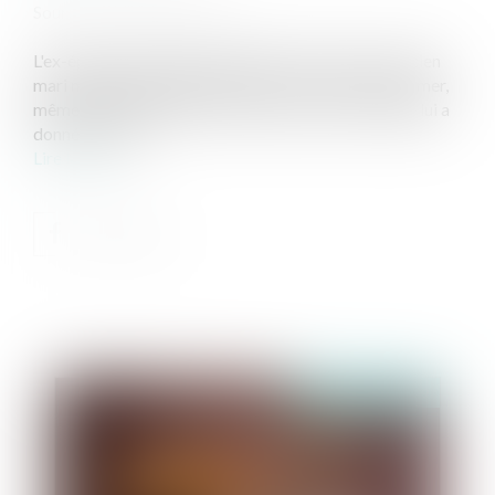
Source :
www.lerevenu.com
L'ex-épouse qui continue à utiliser le nom de son ancien
mari malgré le jugement de divorce ne peut pas estimer,
même après des années de tolérance, que cet usage lui a
donné un droit...
Lire la suite
Publié le :
26/09/2019