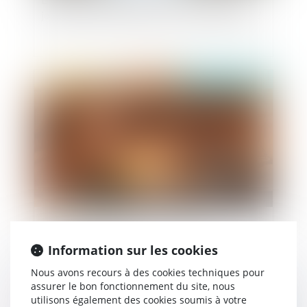
jouxtant un terrain propre est-il un bien propre?
Publié le :
19/09/2019
Précisions de la CJUE en matière de
«transaction pénale»
Information sur les cookies
Nous avons recours à des cookies techniques pour
assurer le bon fonctionnement du site, nous
utilisons également des cookies soumis à votre
Publié le :
17/09/2019