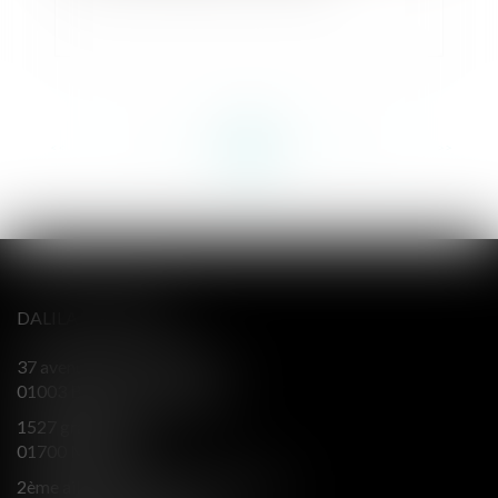
<<
<
...
149
150
151
152
153
154
155
...
>
>>
DALILA BERENGER
37 avenue Alsace Lorraine
01003 BOURG EN BRESSE
1527 grande rue
01700 MIRIBEL
2ème aile Nord - Immeuble JB SAY