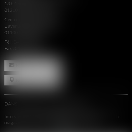
13 b Chemin du levant
01210 FERNEY VOLTAIRE
Centre d’affaires Valeurop
1 avenue de l’Europe Bât. B
01100 OYONNAX
Tél :
04 74 50 66 66
Fax : 04 74 50 66 67
NOUS CONTACTER
NOUS LOCALISER
DANS LE PRESSE ET INTERVENTIONS
 Le
Comment équilibrer une défense en présence d'intérêts
contradictoires?