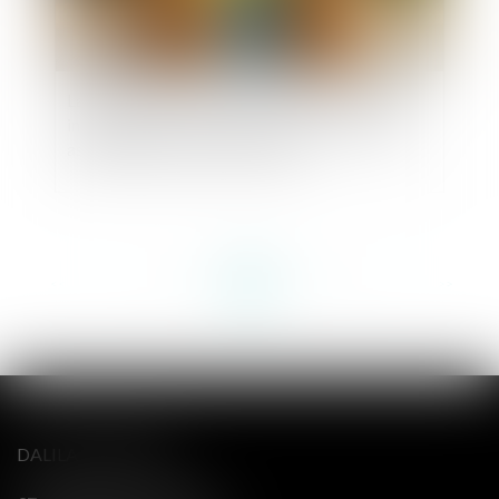
La désuétude de l’article 30-3 du Code civil est
inopposable aux enfants mineurs lorsque leur
ascendant n'en a pas fait l'objet
<<
<
...
37
38
39
40
41
42
43
...
>
>>
DALILA BERENGER