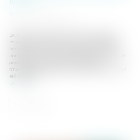
le délit
Publié le :
12/12/2024
Source :
www.lemag-juridique.com
Dans l’affaire portée devant la Cour de cassation, un
couple avait eu recours aux services d’un salarié qui
logeait à leur domicile et y effectuait diverses tâches
domestiques. À la suite d’un signalement portant sur de
possibles mauvais traitements et conditions
d’hébergement indignes, une enquête préliminaire avait
été diligentée...
Lire la suite