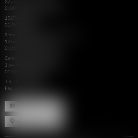
37 avenue Alsace Lorraine
01003 BOURG EN BRESSE
1527 grande rue
01700 MIRIBEL
2ème aile Nord - Immeuble JB SAY
13 b Chemin du levant
01210 FERNEY VOLTAIRE
Centre d’affaires Valeurop
1 avenue de l’Europe Bât. B
01100 OYONNAX
Tél :
04 74 50 66 66
Fax : 04 74 50 66 67
NOUS CONTACTER
NOUS LOCALISER