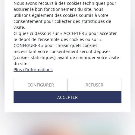
Purge des nullités en procédure pénale : la loi de
Nous avons recours à des cookies techniques pour
2024 redéfinit les règles
assurer le bon fonctionnement du site, nous
utilisons également des cookies soumis à votre
consentement pour collecter des statistiques de
visite.
Cliquez ci-dessous sur « ACCEPTER » pour accepter
Publié le :
13/12/2024
le dépôt de l'ensemble des cookies ou sur «
CONFIGURER » pour choisir quels cookies
nécessitant votre consentement seront déposés
(cookies statistiques), avant de continuer votre visite
du site.
Plus d'informations
CONFIGURER
REFUSER
ACCEPTER
Persistance de violences sexistes et
sexuelles sous relation d'autorité
Publié le :
12/12/2024