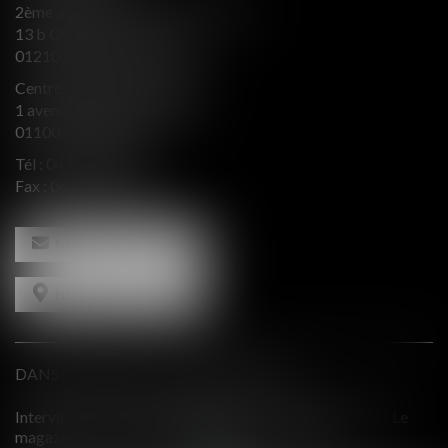
2ème aile Nord - Immeuble JB SAY
13 b Chemin du levant
01210 FERNEY VOLTAIRE
Centre d’affaires Valeurop
1 avenue de l’Europe Bât. B
01100 OYONNAX
Tél :
04 74 50 66 66
Fax : 04 74 50 66 67
NOUS CONTACTER
NOUS LOCALISER
DANS LE PRESSE ET INTERVENTIONS
 Le
Comment équilibrer une défense en présence d'intérêts
contradictoires?