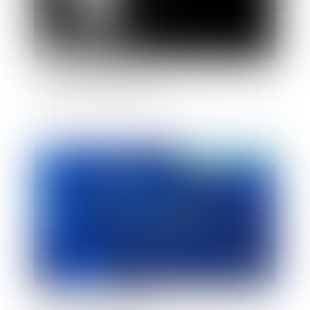
Une peine d’interdiction temporaire des réseaux
sociaux est-elle possible?
Publié le :
28/05/2019
Présentation des règlements européens sur les