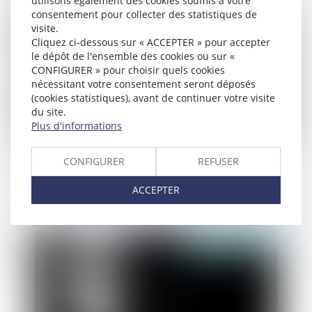
utilisons également des cookies soumis à votre
Publié le :
05/06/2019
consentement pour collecter des statistiques de
visite.
Cliquez ci-dessous sur « ACCEPTER » pour accepter
le dépôt de l'ensemble des cookies ou sur «
CONFIGURER » pour choisir quels cookies
nécessitant votre consentement seront déposés
(cookies statistiques), avant de continuer votre visite
du site.
Plus d'informations
Réparation du préjudice moral subit par les
CONFIGURER
REFUSER
enfants dont les parents se sont soustraits à
ACCEPTER
leurs obligations légales
Publié le :
30/05/2019