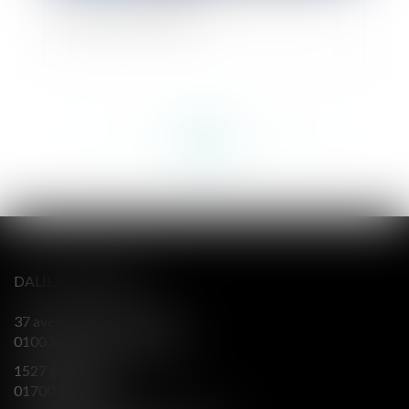
relations patrimoniales
<<
<
...
153
154
155
156
157
158
159
...
>
>>
DALILA BERENGER
37 avenue Alsace Lorraine
01003 BOURG EN BRESSE
1527 grande rue
01700 MIRIBEL