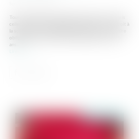
Source :
www.gisti.org
Tous les enfants ont le droit d’être scolarisés, y compris
celles et ceux qui sont âgé⋅es de plus de 16 ans. Ce droit à
la scolarisation est indépendant de l’instruction scolaire
obligatoire, qui concerne les enfants âgé⋅es de 6 à 16
ans...
Lire la suite
Publié le :
13/06/2019