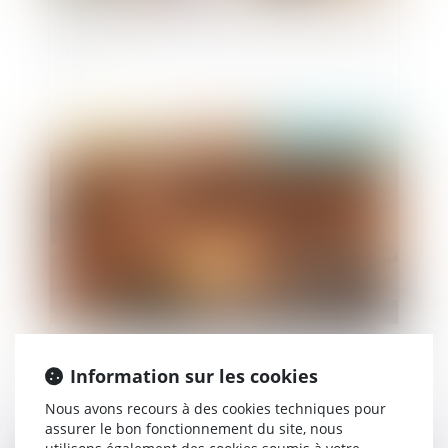
La scolarisation reste un droit même après seize
ans
Publié le :
06/06/2019
Avis du Conseil d'Etat concernant la proposition
de loi sur la lutte contre la haine sur internet
Information sur les cookies
Nous avons recours à des cookies techniques pour
assurer le bon fonctionnement du site, nous