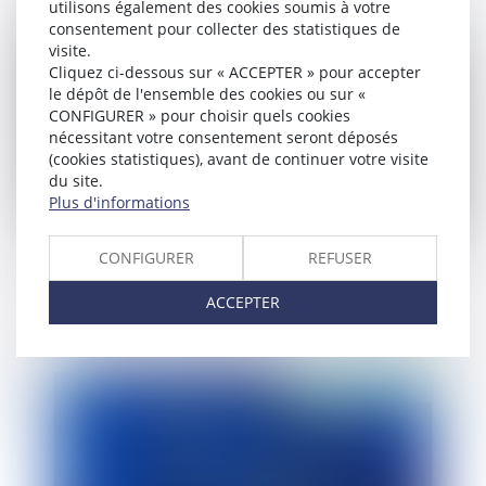
utilisons également des cookies soumis à votre
consentement pour collecter des statistiques de
Publié le :
30/05/2019
visite.
Cliquez ci-dessous sur « ACCEPTER » pour accepter
le dépôt de l'ensemble des cookies ou sur «
CONFIGURER » pour choisir quels cookies
nécessitant votre consentement seront déposés
(cookies statistiques), avant de continuer votre visite
du site.
Plus d'informations
CONFIGURER
REFUSER
Une peine d’interdiction temporaire des réseaux
sociaux est-elle possible?
ACCEPTER
Publié le :
28/05/2019