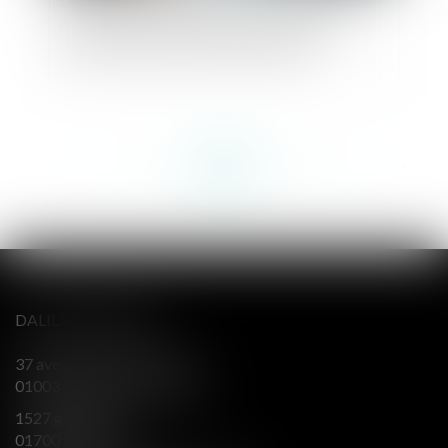
Ordonnance de mise en liberté : sa motivation
ne consiste pas à démontrer l’absence des
conditions du placement en détention
<<
<
...
153
154
155
156
157
158
159
...
>
>>
DALILA BERENGER
37 avenue Alsace Lorraine
01003 BOURG EN BRESSE
1527 grande rue
01700 MIRIBEL