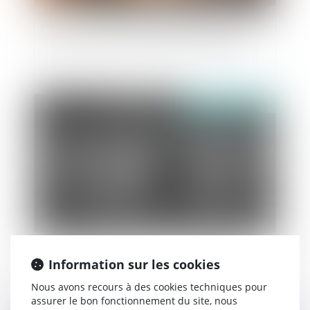
Avis du Conseil d'Etat concernant la proposition
de loi sur la lutte contre la haine sur internet
Publié le :
05/06/2019
Réparation du préjudice moral subit par les
Information sur les cookies
enfants dont les parents se sont soustraits à
leurs obligations légales
Nous avons recours à des cookies techniques pour
assurer le bon fonctionnement du site, nous