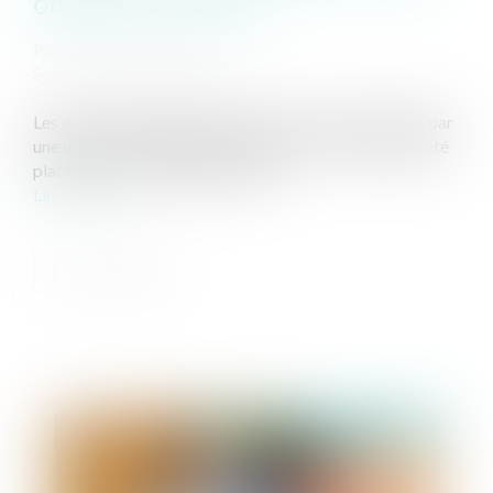
obligations légales
Publié le :
05/06/2019
Source :
www.nouvelobs.com
Les deux enfants, âgés de 4 et 6 ans, ont été recueillis par
une voisine, qui a alerté les gendarmes. Ils ont depuis été
placés dans une famille d’accueil...
Lire la suite
Publié le :
11/06/2019