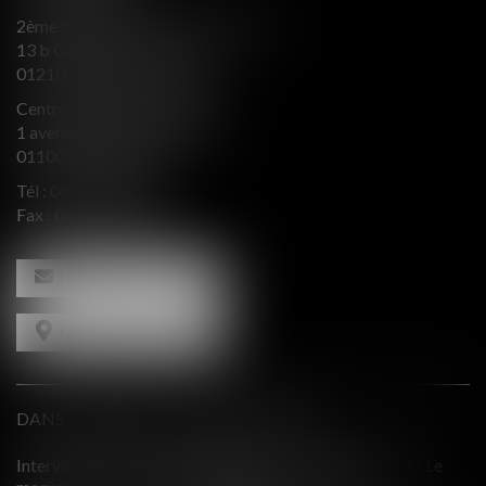
2ème aile Nord - Immeuble JB SAY
13 b Chemin du levant
01210 FERNEY VOLTAIRE
Centre d’affaires Valeurop
1 avenue de l’Europe Bât. B
01100 OYONNAX
Tél :
04 74 50 66 66
Fax : 04 74 50 66 67
NOUS CONTACTER
NOUS LOCALISER
DANS LE PRESSE ET INTERVENTIONS
N - Le
Comment équilibrer une défense en présence d'intérêts