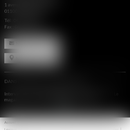
1 avenue de l’Europe Bât. B
01100 OYONNAX
Tél :
04 74 50 66 66
Fax : 04 74 50 66 67
NOUS CONTACTER
NOUS LOCALISER
DANS LE PRESSE ET INTERVENTIONS
w de Me Dalila BERENGER - INTERACTION - Le
Comment équil
n droit social dans l'Ain - Avril 2019
contradictoir
Accueil
Notre cabinet
Équipe
Expertises
Honoraires
Lexique Juridique
Actus
Contact
Plan du site
Mentions légales