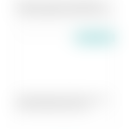
Dirigeant en curatelle : pas de signification au
curateur des jugements rendus contre la société
Publié le :
24/05/2016
Adoption simple d'une belle-fille avec absence
de visée exclusivement successorale