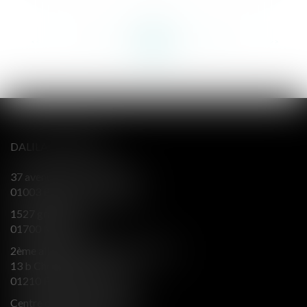
<<
<
...
200
201
202
203
204
205
206
...
>
>>
DALILA BERENGER
37 avenue Alsace Lorraine
01003 BOURG EN BRESSE
1527 grande rue
01700 MIRIBEL
2ème aile Nord - Immeuble JB SAY
13 b Chemin du levant
01210 FERNEY VOLTAIRE
Centre d’affaires Valeurop