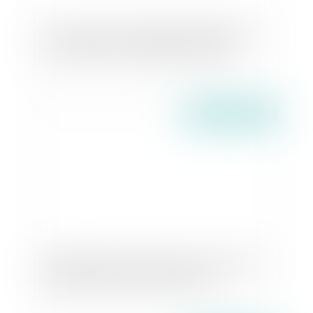
En cas de divorce "amiable", le regard du juge
est nécessaire pour protéger les enfants
Publié le :
02/06/2016
Dispositif Pinel : quelles ressources prendre en
compte lorsque le locataire divorce ?