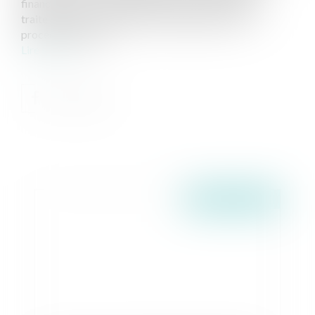
financement », qui comporte plus de cent articles et
traite aussi de « l’efficacité et des garanties de la
procédure pénale »...
Lire la suite
Publié le :
07/06/2016