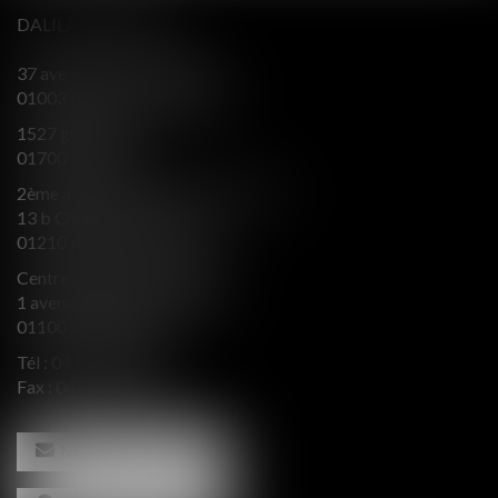
DALILA BERENGER
37 avenue Alsace Lorraine
01003 BOURG EN BRESSE
1527 grande rue
01700 MIRIBEL
2ème aile Nord - Immeuble JB SAY
13 b Chemin du levant
01210 FERNEY VOLTAIRE
Centre d’affaires Valeurop
1 avenue de l’Europe Bât. B
01100 OYONNAX
Tél :
04 74 50 66 66
Fax : 04 74 50 66 67
NOUS CONTACTER