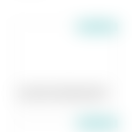
Publié le :
27/05/2026
La reconnaissance du préjudice psychique des
victimes de viols comme dommage corporel
Publié le :
26/05/2026