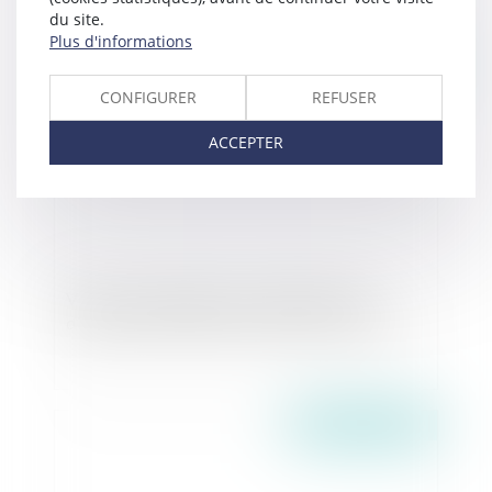
du site.
Plus d'informations
Publié le :
21/05/2026
CONFIGURER
REFUSER
ACCEPTER
Violences conjugales : une aide financière
d’urgence pour quitter le domicile en sécurité
Publié le :
19/05/2026