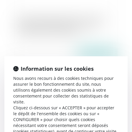
Mandat de dépôt à effet différé : l’exécution
provisoire est validée sous réserve d’une
motivation renforcée du juge !
Publié le :
21/05/2026
Information sur les cookies
Nous avons recours à des cookies techniques pour
assurer le bon fonctionnement du site, nous
utilisons également des cookies soumis à votre
consentement pour collecter des statistiques de
visite.
Cliquez ci-dessous sur « ACCEPTER » pour accepter
le dépôt de l'ensemble des cookies ou sur «
Succession : qu'est-ce que l'indivision ?
CONFIGURER » pour choisir quels cookies
nécessitant votre consentement seront déposés
(cookies statistiques), avant de continuer votre visite