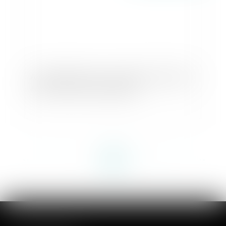
Accouchement sous X : comment concilier droit
au secret et accès aux origines ?
<<
<
...
5
6
7
8
9
10
11
...
>
>>