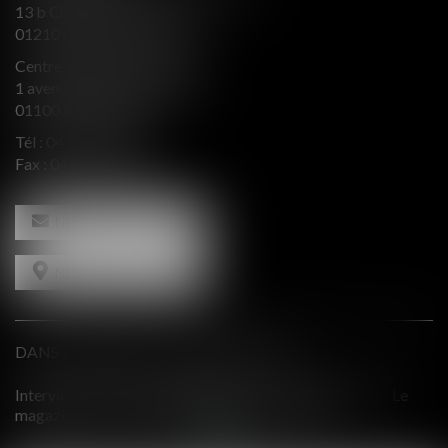
13 b Chemin du levant
01210 FERNEY VOLTAIRE
Centre d’affaires Valeurop
1 avenue de l’Europe Bât. B
01100 OYONNAX
Tél :
04 74 50 66 66
Fax : 04 74 50 66 67
NOUS CONTACTER
NOUS LOCALISER
DANS LE PRESSE ET INTERVENTIONS
 Le
Comment équilibrer une défense en présence d'intérêts
contradictoires?