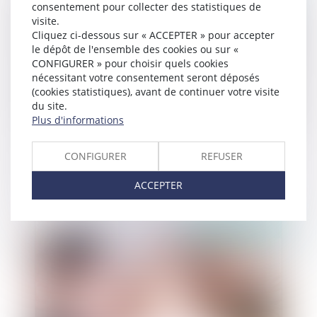
consentement pour collecter des statistiques de
visite.
Cliquez ci-dessous sur « ACCEPTER » pour accepter
le dépôt de l'ensemble des cookies ou sur «
CONFIGURER » pour choisir quels cookies
nécessitant votre consentement seront déposés
(cookies statistiques), avant de continuer votre visite
du site.
Plus d'informations
Rapport de la Cour des comptes sur les moyens
CONFIGURER
REFUSER
mis en place dans la lute contre la délinquance
économique et financière
ACCEPTER
Publié le :
06/03/2019