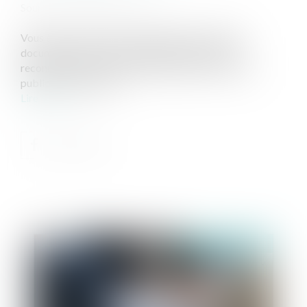
Source :
www.service-public.fr
Vous êtes un futur père concubin ou pacsé, quels
documents vous seront demandés pour faire la
reconnaissance de votre enfant en mairie ? Service-
public.fr vous éclaire.
Lire la suite
Publié le :
19/03/2019