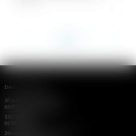
<<
<
...
157
158
159
160
161
162
163
...
>
>>
DALILA BERENGER
37 avenue Alsace Lorraine
01003 BOURG EN BRESSE
1527 grande rue
01700 MIRIBEL
2ème aile Nord - Immeuble JB SAY