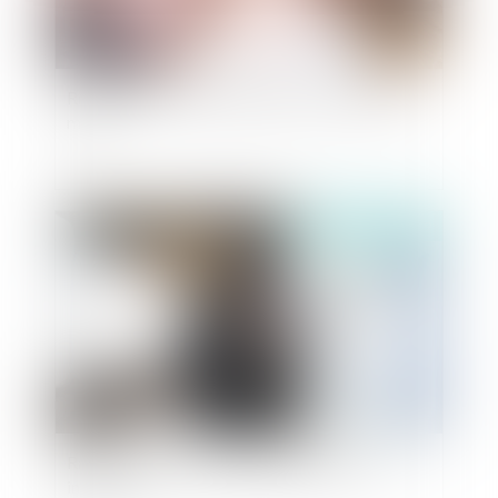
Reconnaissance parentale dans un couple non
marié
Publié le :
28/02/2019
Rapport 2018 des actes de délinquance et
insécurité