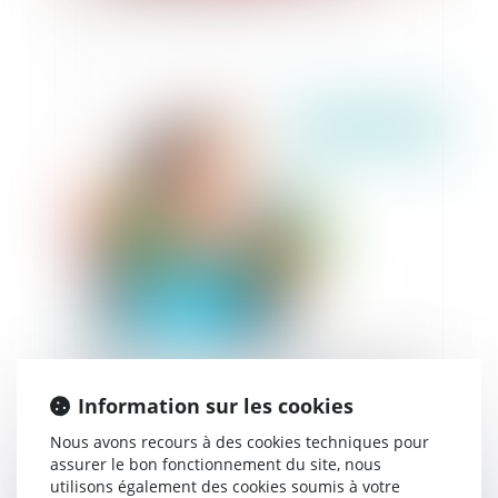
Publié le :
13/03/2019
L'association juristes pour l'enfance contraint
l'hébergeur de SUBROGALIA à l’inaccessibilité
Information sur les cookies
du site web
Nous avons recours à des cookies techniques pour
assurer le bon fonctionnement du site, nous
utilisons également des cookies soumis à votre
Publié le :
07/03/2019