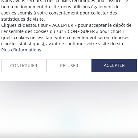
Nous avons recours à des cookies techniques pour assurer le
2021
Publié le :
24/09/2021
bon fonctionnement du site, nous utilisons également des
cookies soumis à votre consentement pour collecter des
statistiques de visite.
Cliquez ci-dessous sur « ACCEPTER » pour accepter le dépôt de
l'ensemble des cookies ou sur « CONFIGURER » pour choisir
quels cookies nécessitant votre consentement seront déposés
(cookies statistiques), avant de continuer votre visite du site.
Plus d'informations
ACCEPTER
CONFIGURER
REFUSER
?
Les expertises psychiatriques et psychologiques
La 
vont être revalorisées
en
<<
<
...
118
119
120
121
122
123
124
...
>
>>