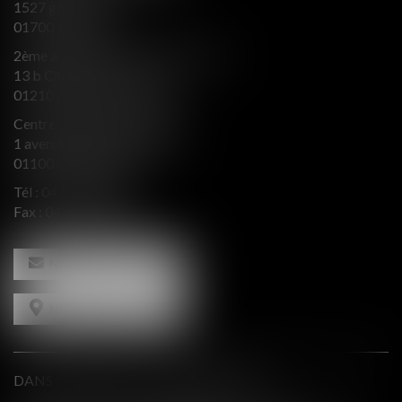
1527 grande rue
01700 MIRIBEL
2ème aile Nord - Immeuble JB SAY
13 b Chemin du levant
01210 FERNEY VOLTAIRE
Centre d’affaires Valeurop
1 avenue de l’Europe Bât. B
01100 OYONNAX
Tél :
04 74 50 66 66
Fax : 04 74 50 66 67
NOUS CONTACTER
NOUS LOCALISER
DANS LE PRESSE ET INTERVENTIONS