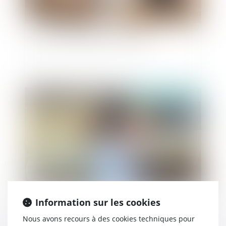
Caducité de l’opposition à mariage
Publié le :
03/09/2019
Information sur les cookies
Mention de la PMA sur les actes de naissance
Nous avons recours à des cookies techniques pour