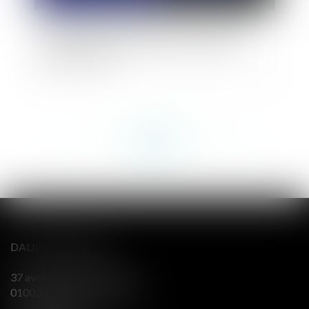
Violation du principe de "non bis in idem" en
matière de poursuites pénales des amendes
administratives
<<
<
...
150
151
152
153
154
155
156
...
>
>>
DALILA BERENGER
37 avenue Alsace Lorraine
01003 BOURG EN BRESSE