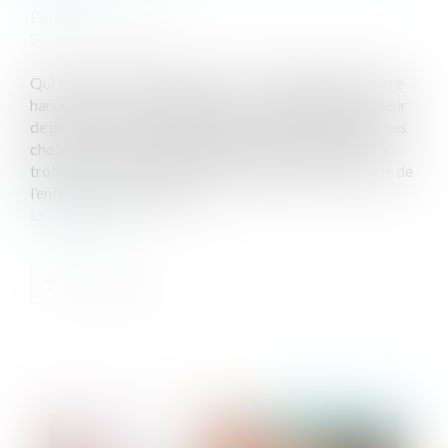
Publié le :
12/09/2019
Source :
www.cnil.fr
Qui sont les cyber-harceleurs ? Un internaute peut être
harcelé pour son appartenance à une religion, sa couleur
de peau, ses opinions politiques, son comportement, ses
choix de vie … Le harceleur peut revêtir l’aspect d’un «
troll » (inconnu, anonyme) mais également faire partie de
l’entourage de la victime...
Lire la suite
Publié le :
12/09/2019