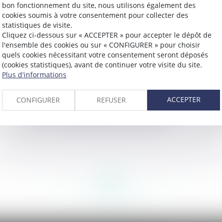
bon fonctionnement du site, nous utilisons également des
cookies soumis à votre consentement pour collecter des
statistiques de visite.
Cliquez ci-dessous sur « ACCEPTER » pour accepter le dépôt de
l'ensemble des cookies ou sur « CONFIGURER » pour choisir
quels cookies nécessitant votre consentement seront déposés
(cookies statistiques), avant de continuer votre visite du site.
Plus d'informations
ACCEPTER
CONFIGURER
REFUSER
Diffamation publique raciale : appréciation des
La
propos selon des éléments extrinsèques
20
<<
<
...
145
146
147
148
149
150
151
...
>
>>