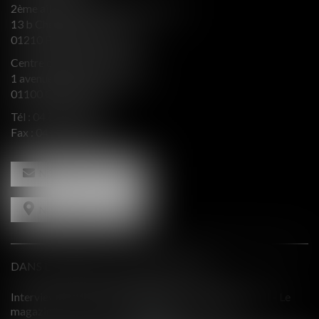
2ème aile Nord - Immeuble JB SAY
13 b Chemin du levant
01210 FERNEY VOLTAIRE
Centre d’affaires Valeurop
1 avenue de l’Europe Bât. B
01100 OYONNAX
Tél :
04 74 50 66 66
Fax : 04 74 50 66 67
NOUS CONTACTER
NOUS LOCALISER
DANS LE PRESSE ET INTERVENTIONS
 - Le
Comment équilibrer une défense en présence d'intérêts
contradictoires?