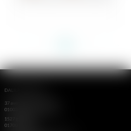
<<
<
...
27
28
29
30
31
32
33
...
>
>>
DALILA BERENGER
37 avenue Alsace Lorraine
01003 BOURG EN BRESSE
1527 grande rue
01700 MIRIBEL