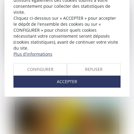
utilisons également des cookies soumis à votre
Publié le :
26/03/2025
consentement pour collecter des statistiques de
visite.
Cliquez ci-dessous sur « ACCEPTER » pour accepter
le dépôt de l'ensemble des cookies ou sur «
CONFIGURER » pour choisir quels cookies
nécessitant votre consentement seront déposés
(cookies statistiques), avant de continuer votre visite
du site.
Plus d'informations
L'AMF invite les acteurs de la Place à répondre à
CONFIGURER
REFUSER
la consultation de l'EBA sur des projets de
ACCEPTER
normes d’application en matière de LCB-FT
Publié le :
25/03/2025