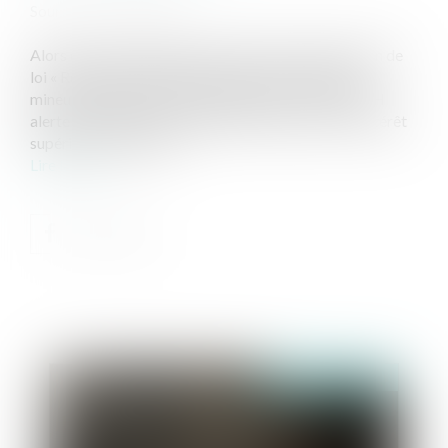
Source :
www.cncdh.fr
Alors que le Sénat débute l’examen de la proposition de
loi « Restaurer l'autorité de la justice à l'égard des
mineurs délinquants et de leurs parents », la CNCDH
alerte : qu’en est-il de l’impératif de faire primer l’intérêt
supérieur de l'enfant ?...
Lire la suite
Publié le :
31/03/2025