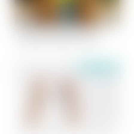
Droit de visite en espace de rencontre :
l’obligation pour le juge de fixer une durée
Publié le :
24/03/2025
PPL Justice des mineurs : la CNCDH s'inquiète