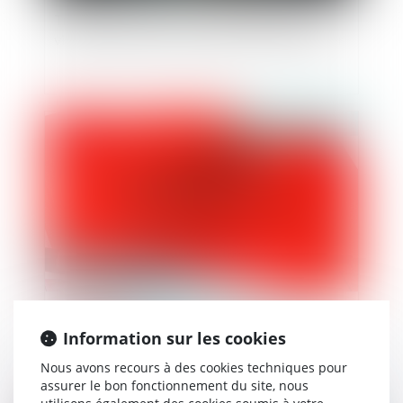
Transports en commun : les femmes 1ères
victimes de violences sexuelles | vie-publique.fr
Publié le :
28/03/2025
Nullité des actes de procédure : les limites au
principe de l’interdiction d’utiliser des pièces
Information sur les cookies
annulées
Nous avons recours à des cookies techniques pour
assurer le bon fonctionnement du site, nous