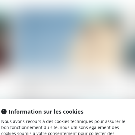
2021
Publié le :
06/05/2021
Assignation à résidence avec surveillance
Pr
électronique à l’étranger : déduction de la peine
an
prononcée
Information sur les cookies
2021
Publié le :
27/04/2021
Nous avons recours à des cookies techniques pour assurer le
bon fonctionnement du site, nous utilisons également des
cookies soumis à votre consentement pour collecter des