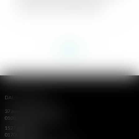
créance dans un dire adressé au notaire
<<
<
...
128
129
130
131
132
133
134
...
>
>>
DALILA BERENGER
37 avenue Alsace Lorraine
01003 BOURG EN BRESSE
1527 grande rue
01700 MIRIBEL