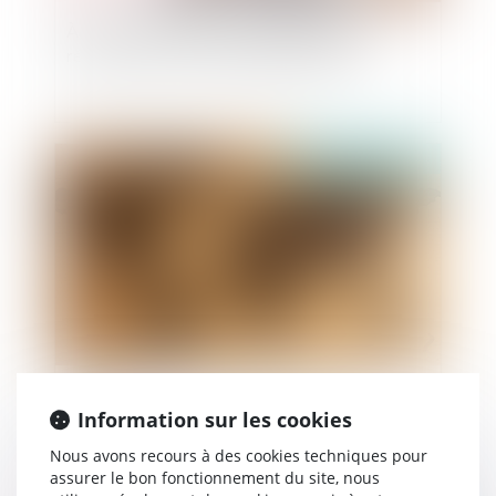
À partir de quand est versée la pension de
réversion en cas de mariage posthume ?
Publié le :
04/02/2021
Mandat d’arrêt exécuté hors du territoire
Information sur les cookies
national
Nous avons recours à des cookies techniques pour
assurer le bon fonctionnement du site, nous