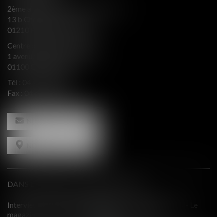
2ème aile Nord - Immeuble JB SAY
13 b Chemin du levant
01210 FERNEY VOLTAIRE
Centre d’affaires Valeurop
1 avenue de l’Europe Bât. B
01100 OYONNAX
Tél :
04 74 50 66 66
Fax : 04 74 50 66 67
NOUS CONTACTER
NOUS LOCALISER
DANS LE PRESSE ET INTERVENTIONS
alila BERENGER - INTERACTION - Le
Comment équilibrer une 
cial dans l'Ain - Avril 2019
contradictoires?