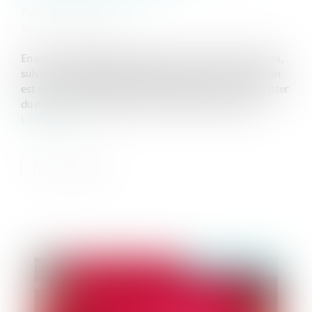
Publié le :
09/02/2021
Source :
www.efl.fr
En cas de mariage posthume plus d’un an après le décès,
suivi d’une demande de pension de réversion, la pension
est versée à compter de cette demande et non à compter
du décès en dépit de l’effet rétroactif du mariage...
Lire la suite
Publié le :
11/02/2021