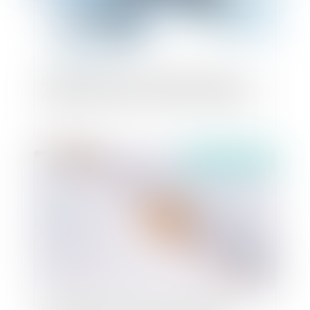
L’obligation d’expertise médicale du majeur
protégé constitue une formalité substantielle
Publié le :
26/01/2021
Prescription : aveu de non-paiement d'une