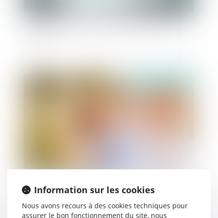
La copie de travail, un fantôme de la procédure
pénale
Publié le :
03/11/2021
Attribuer automatiquement à un enfant le nom
Information sur les cookies
de son père puis celui de la mère, en cas de
désaccord, est « discriminatoire », selon la
Nous avons recours à des cookies techniques pour
assurer le bon fonctionnement du site, nous
CEDH