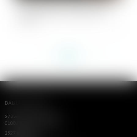
QPC : obligation faite aux auteurs d’infractions
terroristes de déclarer tout déplacement à
l’étranger
<<
<
...
117
118
119
120
121
122
123
...
>
>>
DALILA BERENGER
37 avenue Alsace Lorraine
01003 BOURG EN BRESSE
1527 grande rue