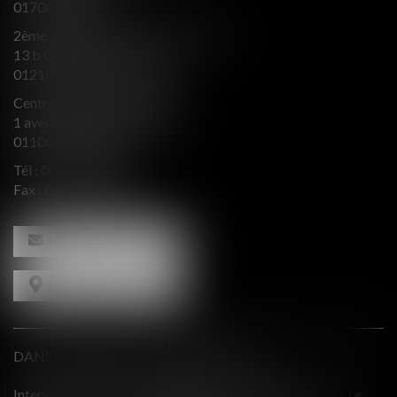
01700 MIRIBEL
2ème aile Nord - Immeuble JB SAY
13 b Chemin du levant
01210 FERNEY VOLTAIRE
Centre d’affaires Valeurop
1 avenue de l’Europe Bât. B
01100 OYONNAX
Tél :
04 74 50 66 66
Fax : 04 74 50 66 67
NOUS CONTACTER
NOUS LOCALISER
DANS LE PRESSE ET INTERVENTIONS
e
Comment équilibrer une défense en présence d'intérêts