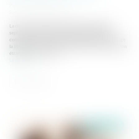
Publié le :
11/11/2021
Source :
www.lemondedudroit.fr
La décision rendue par la chambre criminelle, le 22
septembre 2021,( 20-85.434, Publié au bulletin)
constitue un arrêt de principe, dans la mesure ou il érige
la liberté d’expression en fait justificatif d’une infraction
étrangère à cet exercice.
Lire la suite
Publié le :
11/11/2021