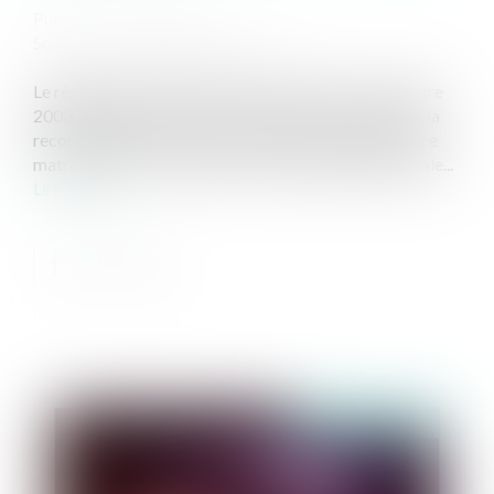
Publié le :
19/12/2023
Source :
www.lemag-juridique.com
Le règlement n°2201/2003 du Conseil du 27 novembre
2003, dit Bruxelles II bis, est relatif à la compétence, la
reconnaissance et l’exécution des décisions en matière
matrimoniale et en matière de responsabilité parentale...
Lire la suite
Publié le :
20/12/2023