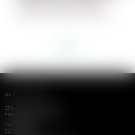
désignation d’un notaire : le juge doit en plus
commettre un juge chargé de la surveillance
<<
<
...
69
70
71
72
73
74
75
...
>
>>
DALILA BERENGER
37 avenue Alsace Lorraine
01003 BOURG EN BRESSE
1527 grande rue
01700 MIRIBEL