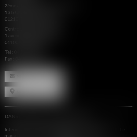
2ème aile Nord - Immeuble JB SAY
13 b Chemin du levant
01210 FERNEY VOLTAIRE
Centre d’affaires Valeurop
1 avenue de l’Europe Bât. B
01100 OYONNAX
Tél :
04 74 50 66 66
Fax : 04 74 50 66 67
NOUS CONTACTER
NOUS LOCALISER
DANS LE PRESSE ET INTERVENTIONS
ION - Le
Comment équilibrer une défense en présence d'intérê
contradictoires?