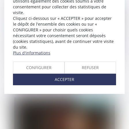
utilisons également des cookies soumis à votre
consentement pour collecter des statistiques de
Publié le :
14/12/2023
visite.
Cliquez ci-dessous sur « ACCEPTER » pour accepter
le dépôt de l'ensemble des cookies ou sur «
CONFIGURER » pour choisir quels cookies
nécessitant votre consentement seront déposés
(cookies statistiques), avant de continuer votre visite
du site.
Plus d'informations
CONFIGURER
REFUSER
Délits mineurs : il est désormais possible de
payer immédiatement son amende
ACCEPTER
Publié le :
13/12/2023