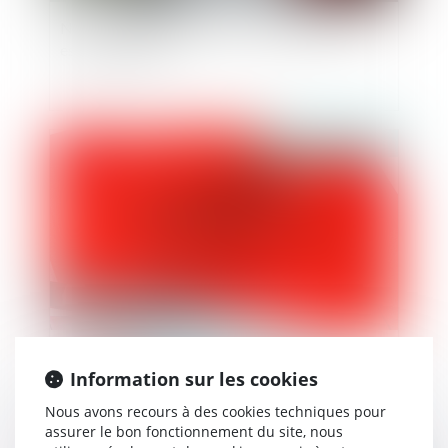
Non-retour illicite d’enfant : quelle juridiction
est compétente ?
Publié le :
15/12/2023
Recueil du plan de vidéoprotection de la
Information sur les cookies
commune par les officiers et agents de police
judiciaire : la délivrance d’une réquisition n’est
Nous avons recours à des cookies techniques pour
pas nécessaire
assurer le bon fonctionnement du site, nous