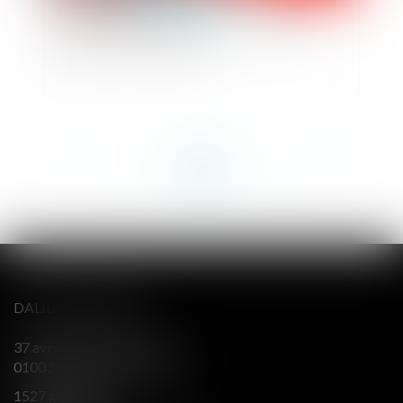
Contestation d’une perquisition : la qualité
d’associé est insuffisante
<<
<
...
62
63
64
65
66
67
68
...
>
>>
DALILA BERENGER
37 avenue Alsace Lorraine
01003 BOURG EN BRESSE
1527 grande rue