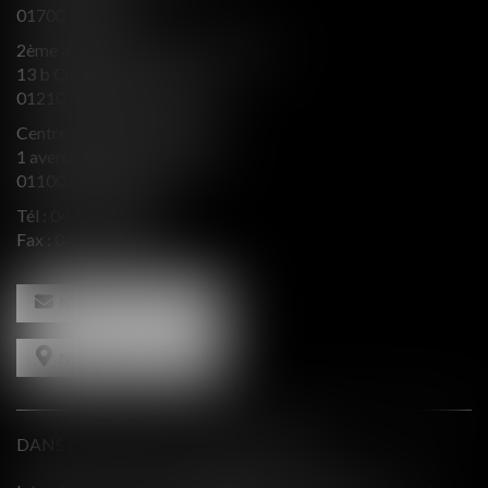
01700 MIRIBEL
2ème aile Nord - Immeuble JB SAY
13 b Chemin du levant
01210 FERNEY VOLTAIRE
Centre d’affaires Valeurop
1 avenue de l’Europe Bât. B
01100 OYONNAX
Tél :
04 74 50 66 66
Fax : 04 74 50 66 67
NOUS CONTACTER
NOUS LOCALISER
DANS LE PRESSE ET INTERVENTIONS