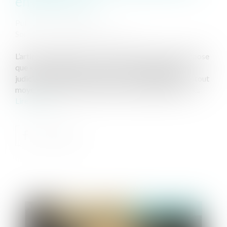
en garde à vue
Publié le :
29/03/2024
Source :
www.lemag-juridique.com
L’article 63 alinéa 2 du Code de procédure pénale impose
que « dès le début de la mesure, l'officier de police
judiciaire informe le procureur de la République, par tout
moyen, du placement de la personne en garde à vue »...
Lire la suite
Publié le :
03/04/2024