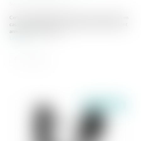
Source :
www.lindependant.fr
Certains arrangements financiers prévus entre époux en
cas de dissolution de la communauté matrimoniale sont
annulés en cas de divorce...
Lire la suite
Publié le :
21/01/2020