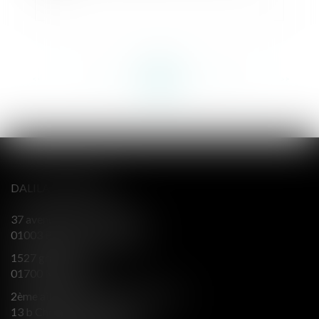
<<
<
...
144
145
146
147
148
149
150
...
>
>>
DALILA BERENGER
37 avenue Alsace Lorraine
01003 BOURG EN BRESSE
1527 grande rue
01700 MIRIBEL
2ème aile Nord - Immeuble JB SAY
13 b Chemin du levant