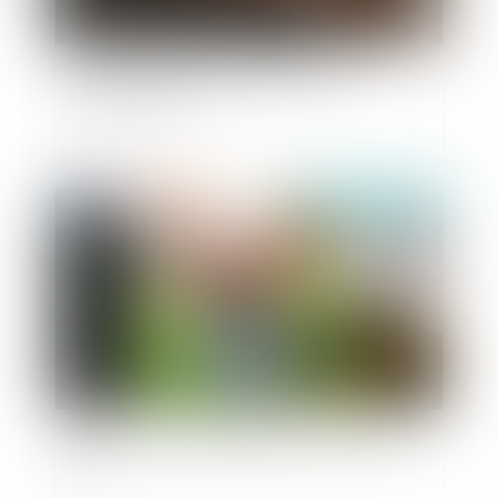
QPC concernant la réhabilitation d'un
condamné à mort
Publié le :
30/12/2019
CEDH : mère d’intention dans le cadre d’une
GPA