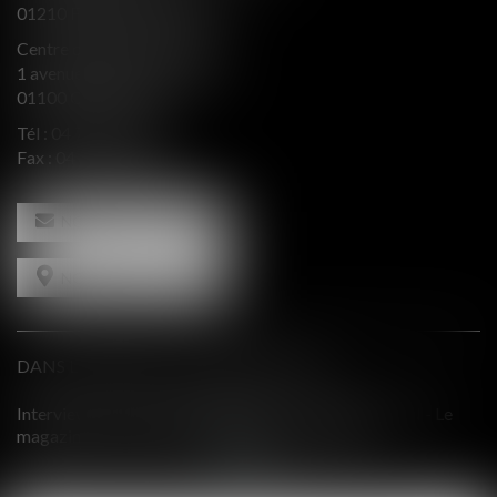
01210 FERNEY VOLTAIRE
Centre d’affaires Valeurop
1 avenue de l’Europe Bât. B
01100 OYONNAX
Tél :
04 74 50 66 66
Fax : 04 74 50 66 67
NOUS CONTACTER
NOUS LOCALISER
DANS LE PRESSE ET INTERVENTIONS
RACTION - Le
Comment équilibrer une défense en présence d'in
19
contradictoires?