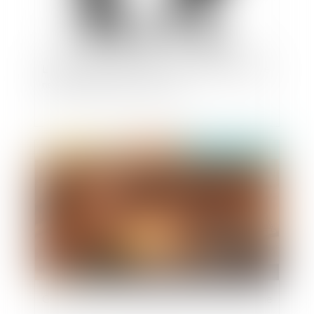
L'usage du nom de son ex- mari après un divorce
ne se transforme pas en droit
Publié le :
16/01/2020
Caractérisation d’apologie d’actes de terrorisme