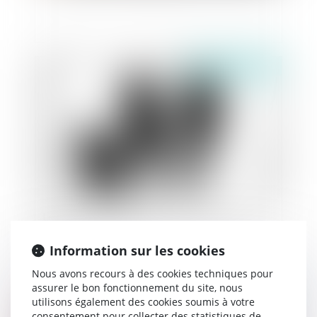
Publié le :
15/01/2020
Le divorce annule certaines conventions entre
époux
Information sur les cookies
Nous avons recours à des cookies techniques pour
assurer le bon fonctionnement du site, nous
Publié le :
08/01/2020
utilisons également des cookies soumis à votre
consentement pour collecter des statistiques de