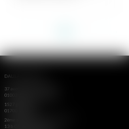
<<
<
...
6
7
8
9
10
11
12
...
>
>>
DALILA BERENGER
37 avenue Alsace Lorraine
01003 BOURG EN BRESSE
1527 grande rue
01700 MIRIBEL
2ème aile Nord - Immeuble JB SAY
13 b Chemin du levant