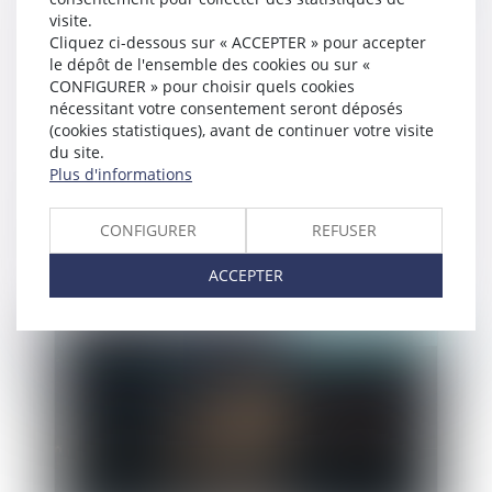
visite.
Cliquez ci-dessous sur « ACCEPTER » pour accepter
le dépôt de l'ensemble des cookies ou sur «
CONFIGURER » pour choisir quels cookies
nécessitant votre consentement seront déposés
(cookies statistiques), avant de continuer votre visite
du site.
Plus d'informations
Article 800-2 CPP : la condamnation de la partie
civile à une indemnité de ne se faire que sur
CONFIGURER
REFUSER
réquisition du procureur et doit être motivée !
ACCEPTER
Publié le :
26/09/2025