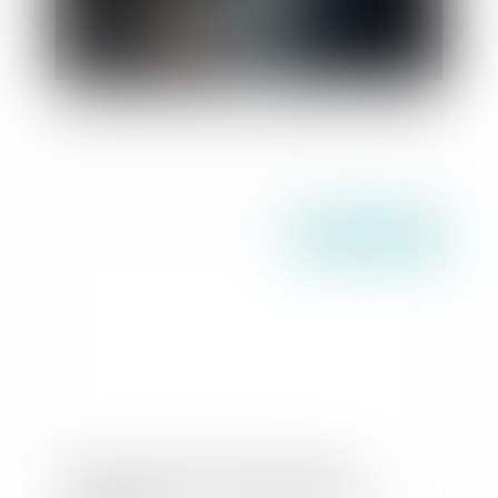
Lancement du Pack Nouveau Départ en Vendée
Publié le :
13/05/2026
Messageries chiffrées : la Délégation
parlementaire au renseignement relance la