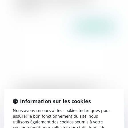
polémique
Publié le :
11/05/2026
Livreurs des plateformes Deliveroo et Uber
Eats : une traite des êtres humains ?
Information sur les cookies
Nous avons recours à des cookies techniques pour
assurer le bon fonctionnement du site, nous
Publié le :
07/05/2026
utilisons également des cookies soumis à votre
consentement pour collecter des statistiques de