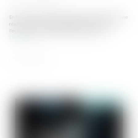
Source :
www.vendee.gouv.fr
En France, les violences au sein du couple constituent une
réalité grave, qui appelle l'engagement constant de
l'ensemble des acteurs publics et associatifs...
Lire la suite
Publié le :
14/05/2026