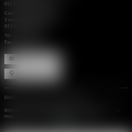
01210 FERNEY VOLTAIRE
Centre d’affaires Valeurop
1 avenue de l’Europe Bât. B
01100 OYONNAX
Tél :
04 74 50 66 66
Fax : 04 74 50 66 67
NOUS CONTACTER
NOUS LOCALISER
DANS LE PRESSE ET INTERVENTIONS
INTERACTION - Le
Comment équilibrer une défense en présence
il 2019
contradictoires?