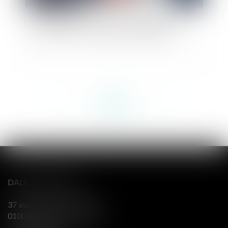
La corruption en France : une dégradation
"inédite" selon Transparency International
<<
<
...
31
32
33
34
35
36
37
...
>
>>
DALILA BERENGER
37 avenue Alsace Lorraine
01003 BOURG EN BRESSE