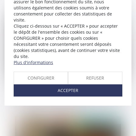
assurer le bon fonctionnement du site, nous
utilisons également des cookies soumis à votre
consentement pour collecter des statistiques de
visite.
Publié le :
21/02/2025
Cliquez ci-dessous sur « ACCEPTER » pour accepter
le dépôt de l'ensemble des cookies ou sur «
CONFIGURER » pour choisir quels cookies
nécessitant votre consentement seront déposés
(cookies statistiques), avant de continuer votre visite
du site.
Plus d'informations
CONFIGURER
REFUSER
Indivision et licitation : rappel de la nécessité
ACCEPTER
d’un partage impossible en nature
Publié le :
21/02/2025