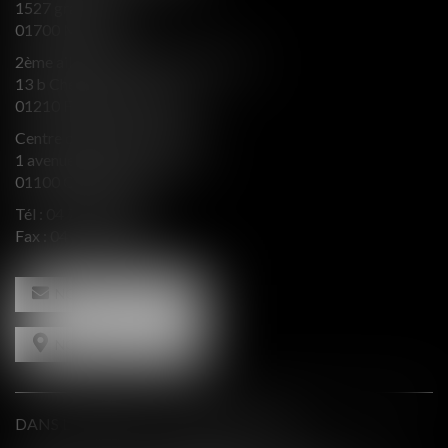
1527 grande rue
01700 MIRIBEL
2ème aile Nord - Immeuble JB SAY
13 b Chemin du levant
01210 FERNEY VOLTAIRE
Centre d’affaires Valeurop
1 avenue de l’Europe Bât. B
01100 OYONNAX
Tél :
04 74 50 66 66
Fax : 04 74 50 66 67
NOUS CONTACTER
NOUS LOCALISER
DANS LE PRESSE ET INTERVENTIONS