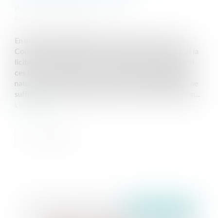
Publié le :
21/02/2025
Source :
www.lemag-juridique.com
En matière de partage successoral, l'article 1377 du
Code de procédure civile pose le principe selon lequel la
licitation des biens indivis ne peut être ordonnée que si
ces biens ne peuvent être commodément partagés en
nature. Ainsi, l'absence d'accord entre les indivisaires ne
suffit pas, à elle seule, à justifier une vente par licitation...
Lire la suite
Publié le :
24/02/2025