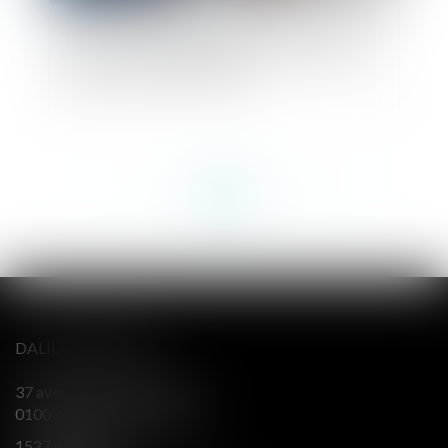
Garde à vue : l'obligation de délivrer son code
de déverrouillage de téléphone est contraire à
l'exercice du droit au silence
<<
<
...
151
152
153
154
155
156
157
...
>
>>
DALILA BERENGER
37 avenue Alsace Lorraine
01003 BOURG EN BRESSE
1527 grande rue