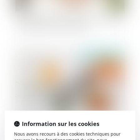
Mariage du majeur sous tutelle : la Cour rappelle
l'appréciation souveraine du juge
Publié le :
24/07/2019
Séparation du couple homosexuel et intérêt de
Information sur les cookies
l'enfant
Nous avons recours à des cookies techniques pour