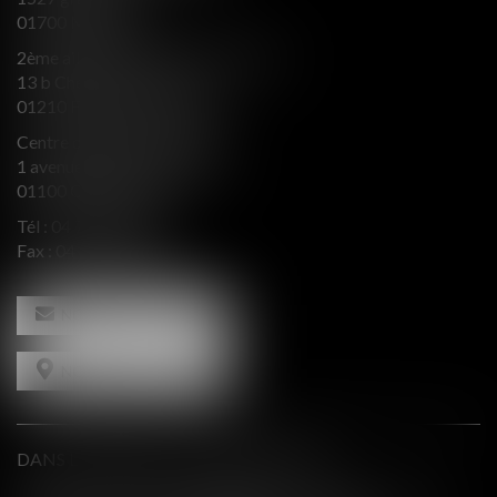
01700 MIRIBEL
2ème aile Nord - Immeuble JB SAY
13 b Chemin du levant
01210 FERNEY VOLTAIRE
Centre d’affaires Valeurop
1 avenue de l’Europe Bât. B
01100 OYONNAX
Tél :
04 74 50 66 66
Fax : 04 74 50 66 67
NOUS CONTACTER
NOUS LOCALISER
DANS LE PRESSE ET INTERVENTIONS