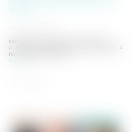
contraire à l'exercice du droit au
silence
Publié le :
11/07/2019
Source :
www.lemonde.fr
Interpellé dans une enquête sur un trafic de drogue
en 2017, le suspect avait refusé de révéler ses codes pour
faire valoir son droit au silence.
Lire la suite
Publié le :
07/08/2019