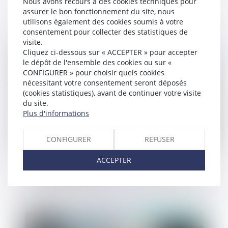
Nous avons recours à des cookies techniques pour
risque causé à autrui
assurer le bon fonctionnement du site, nous
utilisons également des cookies soumis à votre
consentement pour collecter des statistiques de
visite.
Cliquez ci-dessous sur « ACCEPTER » pour accepter
Publié le :
18/12/2019
le dépôt de l'ensemble des cookies ou sur «
CONFIGURER » pour choisir quels cookies
nécessitant votre consentement seront déposés
(cookies statistiques), avant de continuer votre visite
du site.
Plus d'informations
CONFIGURER
REFUSER
Quel régime applicable pour une prestation
ACCEPTER
compensatoire mixte ?
Publié le :
12/12/2019