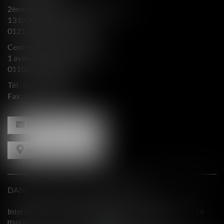
2ème aile Nord - Immeuble JB SAY
13 b Chemin du levant
01210 FERNEY VOLTAIRE
Centre d’affaires Valeurop
1 avenue de l’Europe Bât. B
01100 OYONNAX
Tél :
04 74 50 66 66
Fax : 04 74 50 66 67
NOUS CONTACTER
NOUS LOCALISER
DANS LE PRESSE ET INTERVENTIONS
Le
Comment équilibrer une défense en présence d'intérêts
contradictoires?