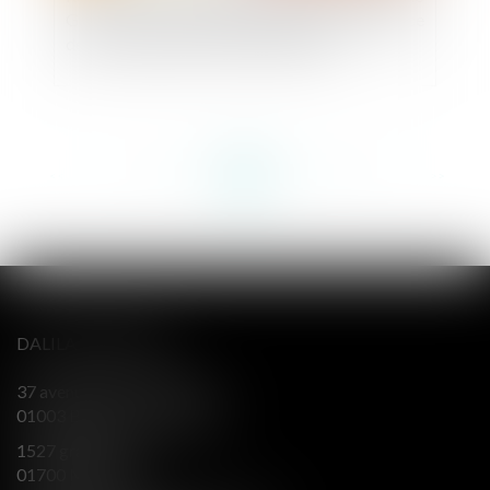
GPA : la Cour de cassation rappelle l'importance
de faire suppléer l'intérêt de l'enfant
<<
<
...
148
149
150
151
152
153
154
...
>
>>
DALILA BERENGER
37 avenue Alsace Lorraine
01003 BOURG EN BRESSE
1527 grande rue
01700 MIRIBEL