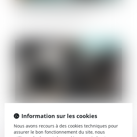
Faut-il un service public pour recouvrer les
pensions alimentaires impayées ?
Publié le :
17/10/2019
Voie de fait : l’exigence de la réunion pour
Information sur les cookies
condamner
Nous avons recours à des cookies techniques pour
assurer le bon fonctionnement du site, nous