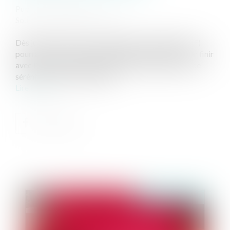
Publié le :
22/10/2019
Source :
www.gouvernement.fr
Dès juin 2020, la Caisse d’allocations familiales (CAF)
pourra verser les pensions alimentaires. Objectif : en finir
avec l’enfer des pensions impayées et garantir plus de
sérénité à toutes les familles...
Lire la suite
Publié le :
24/10/2019