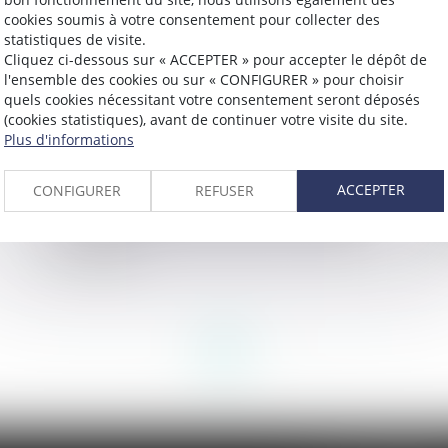
cookies soumis à votre consentement pour collecter des
statistiques de visite.
Cliquez ci-dessous sur « ACCEPTER » pour accepter le dépôt de
l'ensemble des cookies ou sur « CONFIGURER » pour choisir
quels cookies nécessitant votre consentement seront déposés
(cookies statistiques), avant de continuer votre visite du site.
Plus d'informations
Les mis en cause pour blanchiment de capitaux
Di
ACCEPTER
CONFIGURER
REFUSER
et pour financement du terrorisme enregistrés
ri
par les services de sécurité en 2024 : résultats
se
provisoires
<<
<
...
8
9
10
11
12
13
14
...
>
>>