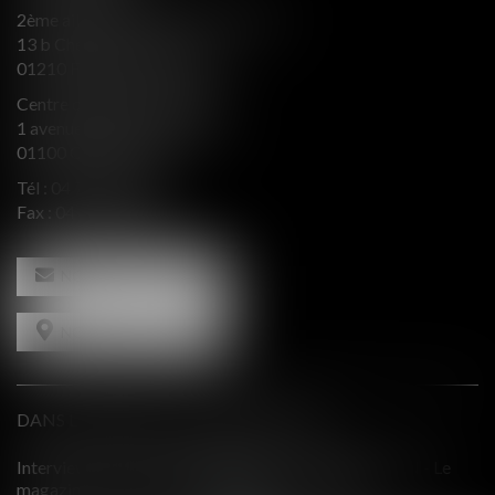
2ème aile Nord - Immeuble JB SAY
13 b Chemin du levant
01210 FERNEY VOLTAIRE
Centre d’affaires Valeurop
1 avenue de l’Europe Bât. B
01100 OYONNAX
Tél :
04 74 50 66 66
Fax : 04 74 50 66 67
NOUS CONTACTER
NOUS LOCALISER
DANS LE PRESSE ET INTERVENTIONS
 Le
Comment équilibrer une défense en présence d'intérêts
contradictoires?