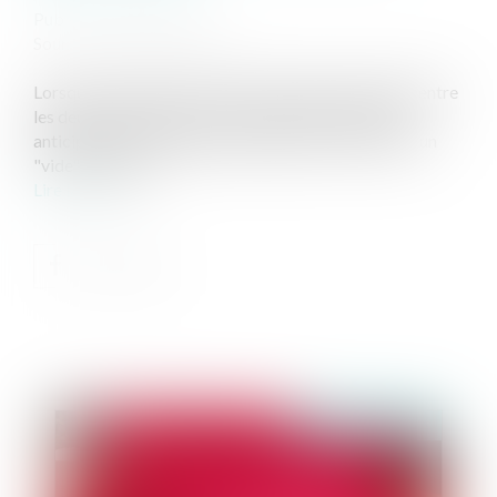
Publié le :
16/10/2024
Source :
www.boursier.com
Lorsque la garde de l'enfant est décidée à l'amiable entre
les deux ex-partenaires, la demande de déblocage
anticipée de son épargne salariale peut se heurter à un
"vide" juridique...
Lire la suite
Publié le :
18/10/2024