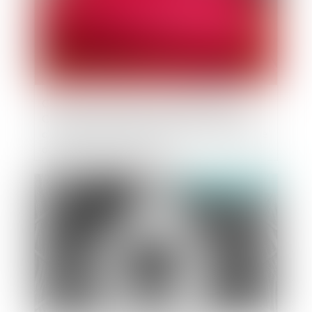
Citation à comparaître : peu importe que le
Commissaire de justice ait précisé, en cas de
citation en étude, s'il a opté pour la lettre simple
ou la lettre recommandée
Publié le :
17/10/2024