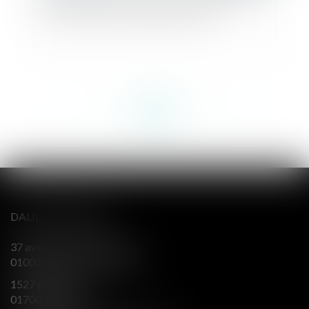
avis de réception : quelle date fait foi ?
<<
<
...
44
45
46
47
48
49
50
...
>
>>
DALILA BERENGER
37 avenue Alsace Lorraine
01003 BOURG EN BRESSE
1527 grande rue
01700 MIRIBEL