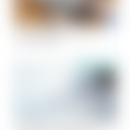
Lutte contre la délinquance financière et la
criminalité organisée
Publié le :
11/10/2024
Requête en nullité par lettre recommandée avec