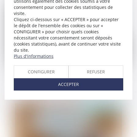
utilisons également des cookies soumis à votre
consentement pour collecter des statistiques de
Publié le :
16/10/2024
visite.
Cliquez ci-dessous sur « ACCEPTER » pour accepter
le dépôt de l'ensemble des cookies ou sur «
CONFIGURER » pour choisir quels cookies
nécessitant votre consentement seront déposés
(cookies statistiques), avant de continuer votre visite
du site.
Plus d'informations
CONFIGURER
REFUSER
Epargne salariale : le déblocage pour dissolution
du PACS pas toujours aisé
ACCEPTER
Publié le :
16/10/2024