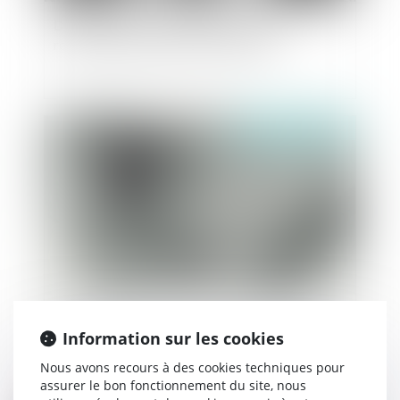
Divagation d’un animal domestique et
responsabilité pénale du propriétaire
Publié le :
16/10/2024
Reconnaissance de la GPA étrangère : rappel
Information sur les cookies
des conditions strictes pour obtenir l’exequatur
en France
Nous avons recours à des cookies techniques pour
assurer le bon fonctionnement du site, nous