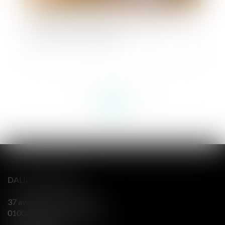
Droits de succession: les avantages fiscaux de
l'assurance-vie en danger ?
<<
<
...
42
43
44
45
46
47
48
...
>
>>
DALILA BERENGER
37 avenue Alsace Lorraine
01003 BOURG EN BRESSE