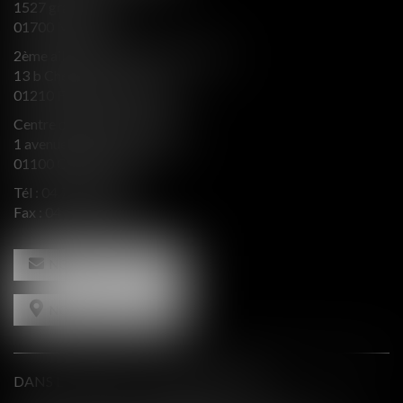
1527 grande rue
01700 MIRIBEL
2ème aile Nord - Immeuble JB SAY
13 b Chemin du levant
01210 FERNEY VOLTAIRE
Centre d’affaires Valeurop
1 avenue de l’Europe Bât. B
01100 OYONNAX
Tél :
04 74 50 66 66
Fax : 04 74 50 66 67
NOUS CONTACTER
NOUS LOCALISER
DANS LE PRESSE ET INTERVENTIONS