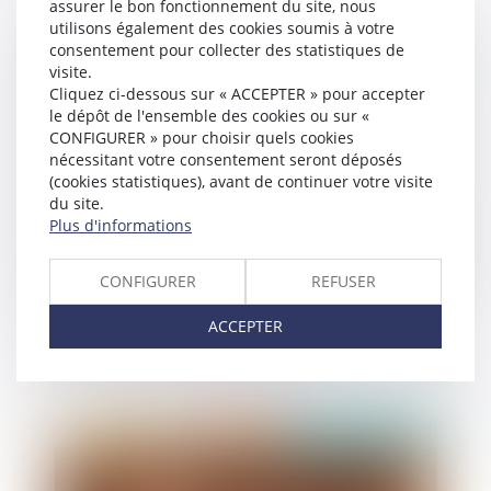
assurer le bon fonctionnement du site, nous
utilisons également des cookies soumis à votre
consentement pour collecter des statistiques de
visite.
Publié le :
05/11/2024
Cliquez ci-dessous sur « ACCEPTER » pour accepter
le dépôt de l'ensemble des cookies ou sur «
CONFIGURER » pour choisir quels cookies
nécessitant votre consentement seront déposés
(cookies statistiques), avant de continuer votre visite
du site.
Plus d'informations
CONFIGURER
REFUSER
Epargne retraite et communauté conjugale : les
ACCEPTER
bons comptes font les bons amis !
Publié le :
31/10/2024