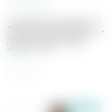
Publié le :
31/10/2024
Source :
www.notretemps.com
La commission des Finances de l'Assemblée nationale a
adopté ce jeudi 17 octobre un amendement pour
augmenter la fiscalité sur les assurances vie dans le cadre
d'une succession. En résulterait une taxation plus
progressive, mais surtout plus importante, qui
pénaliserait les familles les...
Lire la suite
Publié le :
08/11/2024