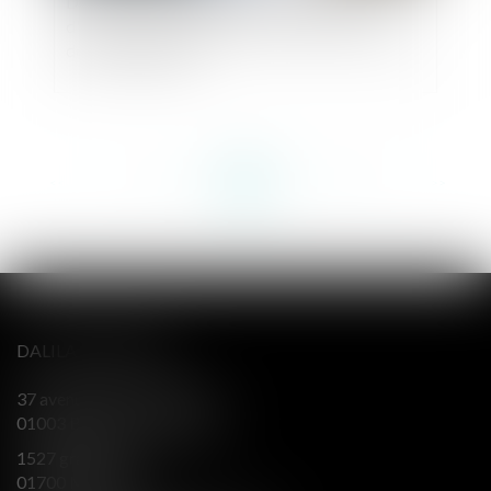
Divorce par consentement mutuel par acte
d'avocat : précisions utiles concernant le statut
de l'état liquidatif
<<
<
...
142
143
144
145
146
147
148
...
>
>>
DALILA BERENGER
37 avenue Alsace Lorraine
01003 BOURG EN BRESSE
1527 grande rue
01700 MIRIBEL