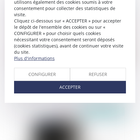
utilisons également des cookies soumis à votre
consentement pour collecter des statistiques de
Publié le :
18/02/2020
visite.
Cliquez ci-dessous sur « ACCEPTER » pour accepter
le dépôt de l'ensemble des cookies ou sur «
CONFIGURER » pour choisir quels cookies
nécessitant votre consentement seront déposés
(cookies statistiques), avant de continuer votre visite
du site.
Plus d'informations
CONFIGURER
REFUSER
Nullité d'une donation à une association faite
par un époux sans l’accord du second
ACCEPTER
Publié le :
13/02/2020