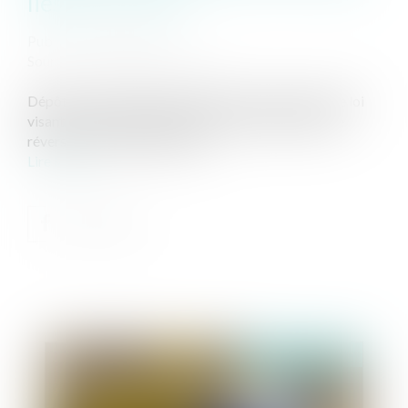
liés par un Pacs
Publié le :
26/02/2020
Source :
www.juridiconline.com
Dépôt à l'Assemblée nationale d'une proposition de loi
visant à rendre possible l’ouverture de la pension de
réversion aux couples pacsés...
Lire la suite
Publié le :
27/02/2020