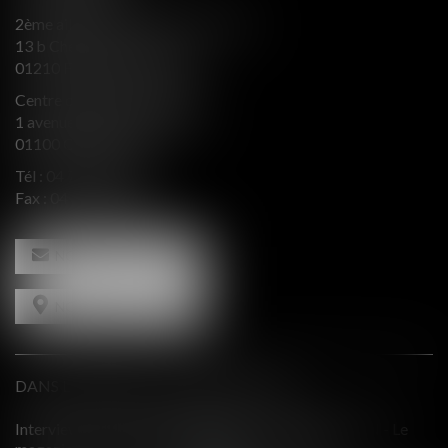
2ème aile Nord - Immeuble JB SAY
13 b Chemin du levant
01210 FERNEY VOLTAIRE
Centre d’affaires Valeurop
1 avenue de l’Europe Bât. B
01100 OYONNAX
Tél :
04 74 50 66 66
Fax : 04 74 50 66 67
NOUS CONTACTER
NOUS LOCALISER
DANS LE PRESSE ET INTERVENTIONS
 - Le
Comment équilibrer une défense en présence d'intérêts