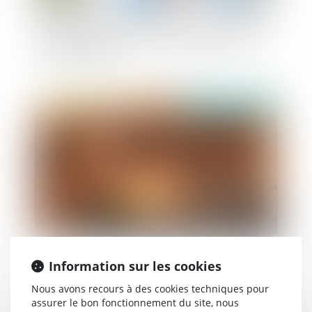
Dépôt d'une proposition de loi pour l'extension
du droit à la pension de réversion aux couples
liés par un Pacs
Publié le :
20/02/2020
Les mesures post-état d’urgence utilisées sur les
Information sur les cookies
sortants de prison
Nous avons recours à des cookies techniques pour
assurer le bon fonctionnement du site, nous