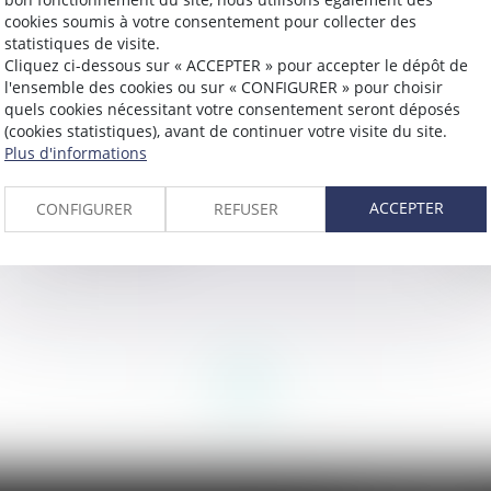
cookies soumis à votre consentement pour collecter des
statistiques de visite.
Cliquez ci-dessous sur « ACCEPTER » pour accepter le dépôt de
l'ensemble des cookies ou sur « CONFIGURER » pour choisir
quels cookies nécessitant votre consentement seront déposés
(cookies statistiques), avant de continuer votre visite du site.
Plus d'informations
Pour la première fois, un homme condamné pour
Dé
ACCEPTER
CONFIGURER
REFUSER
outrage sexiste
pol
lé
<<
<
...
163
164
165
166
167
168
169
...
>
>>