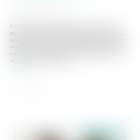
Publié le :
07/07/2022
Source :
www.actu-juridique.fr
À l’issue d’un travail commun de cinq ans, le Conseil
national des barreaux (CNB) et le Conseil supérieur du
notariat (CSN) ont signé le 15 juin dernier la convention
officialisant la transmission dématérialisée de l’e-DCM
(divorce par consentement mutuel électronique) et le
lancement de l’outil le 21 juin...
Lire la suite
Publié le :
27/07/2022