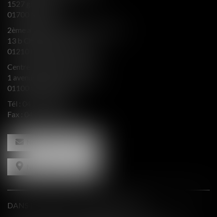
1527 grande rue
01700 MIRIBEL
2ème aile Nord - Immeuble JB SAY
13 b Chemin du levant
01210 FERNEY VOLTAIRE
Centre d’affaires Valeurop
1 avenue de l’Europe Bât. B
01100 OYONNAX
Tél :
04 74 50 66 66
Fax : 04 74 50 66 67
NOUS CONTACTER
NOUS LOCALISER
DANS LE PRESSE ET INTERVENTIONS