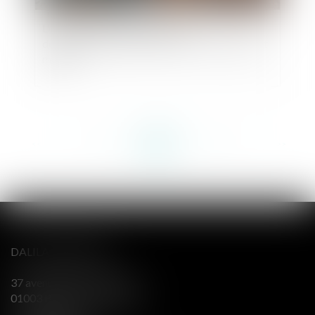
L'e-DCM : un nouvel outil pour la
dématérialisation du divorce par consentement
mutuel
<<
<
...
105
106
107
108
109
110
111
...
>
>>
DALILA BERENGER
37 avenue Alsace Lorraine
01003 BOURG EN BRESSE