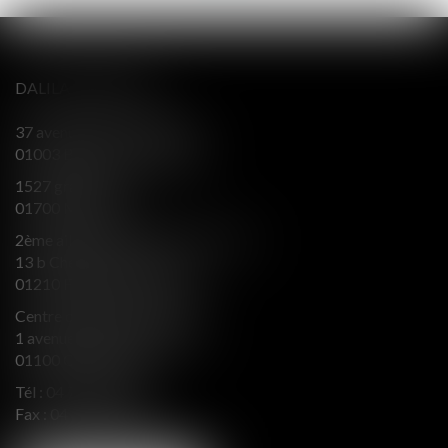
DALILA BERENGER
37 avenue Alsace Lorraine
01003 BOURG EN BRESSE
1527 grande rue
01700 MIRIBEL
2ème aile Nord - Immeuble JB SAY
13 b Chemin du levant
01210 FERNEY VOLTAIRE
Centre d’affaires Valeurop
1 avenue de l’Europe Bât. B
01100 OYONNAX
Tél :
04 74 50 66 66
Fax : 04 74 50 66 67