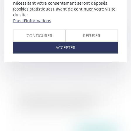
Consentement sexuel: le gouvernement
nécessitant votre consentement seront déposés
(cookies statistiques), avant de continuer votre visite
envisage de fixer l'âge minimum à 13 ans -
du site.
L'Express
Plus d'informations
CONFIGURER
REFUSER
Publié le :
07/11/2017
ACCEPTER
Affaires familiales : "Avocate à Nantes, je suis
confrontée à des délais inadmissibles"