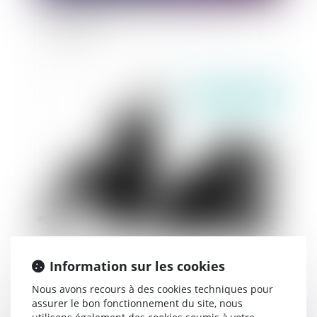
Interprétation stricte de l'article 226-4-1 du
Code pénal
Publié le :
03/07/2019
Prestation compensatoire de l’époux travaillant
bénévolement
Information sur les cookies
Nous avons recours à des cookies techniques pour
assurer le bon fonctionnement du site, nous