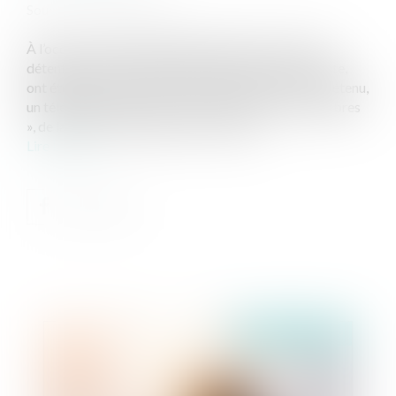
Source :
www.lextenso.fr
À l’occasion d’une fouille réalisée dans un centre de
détention, dont la préparation avait été tenue secrète,
ont été découverts, dans la cellule occupée par un détenu,
un téléphone mobile, une carte SIM, un kit « mains libres
», de la résine de cannabis, une clé USB...
Lire la suite
Publié le :
10/07/2019