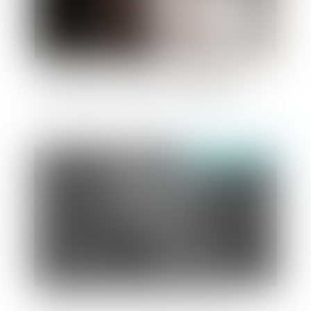
Divorce par consentement mutuel sans juge :
point plus de 2 ans après sa mise en place
Publié le :
20/06/2019
Complicité de recel d’objets par un détenu