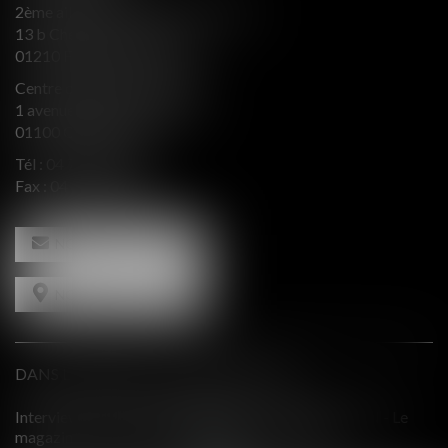
2ème aile Nord - Immeuble JB SAY
13 b Chemin du levant
01210 FERNEY VOLTAIRE
Centre d’affaires Valeurop
1 avenue de l’Europe Bât. B
01100 OYONNAX
Tél :
04 74 50 66 66
Fax : 04 74 50 66 67
NOUS CONTACTER
NOUS LOCALISER
DANS LE PRESSE ET INTERVENTIONS
RACTION - Le
Comment équilibrer une défense en présence d'in
19
contradictoires?