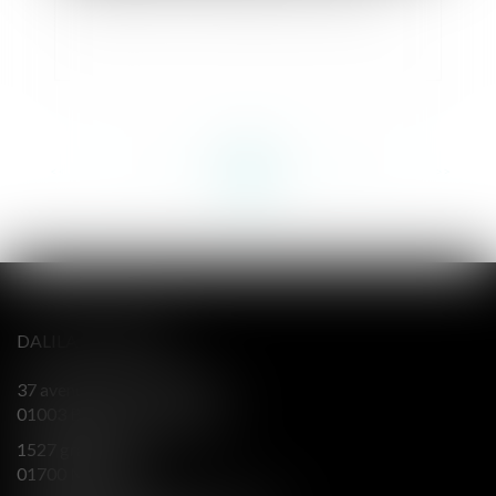
<<
<
...
152
153
154
155
156
157
158
...
>
>>
DALILA BERENGER
37 avenue Alsace Lorraine
01003 BOURG EN BRESSE
1527 grande rue
01700 MIRIBEL