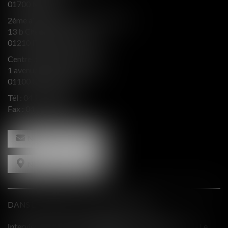
01700 MIRIBEL
2ème aile Nord - Immeuble JB SAY
13 b Chemin du levant
01210 FERNEY VOLTAIRE
Centre d’affaires Valeurop
1 avenue de l’Europe Bât. B
01100 OYONNAX
Tél :
04 74 50 66 66
Fax : 04 74 50 66 67
NOUS CONTACTER
NOUS LOCALISER
DANS LE PRESSE ET INTERVENTIONS
N - Le
Comment équilibrer une défense en présence d'intérêts