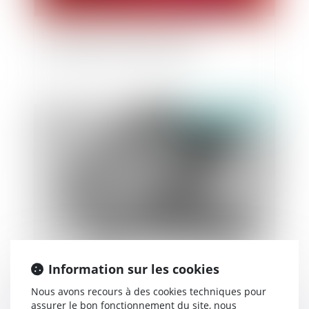
Les limites de la garde à vue et des
investigations en matière pénale
Publié le :
22/11/2024
Violences intrafamiliales : le Sénat examine un
Information sur les cookies
texte visant à renforcer la protection des
enfants
Nous avons recours à des cookies techniques pour
assurer le bon fonctionnement du site, nous