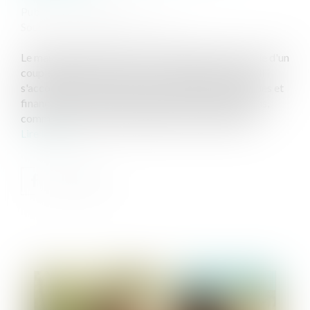
Publié le :
19/11/2024
Source :
www.ideal-investisseur.fr
Le mariage représente un tournant majeur dans la vie d'un
couple. Mais au-delà de l'union de deux personnes, il
s'accompagne d'une série de conséquences juridiques et
financières. Communauté légale, séparation de biens,
communauté réduite aux acquêts, ou même PACS...
Lire la suite
Publié le :
27/11/2024