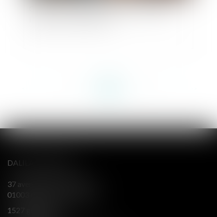
Choisir son régime matrimonial : attention à
l'impact sur vos finances !
<<
<
...
40
41
42
43
44
45
46
...
>
>>
DALILA BERENGER
37 avenue Alsace Lorraine
01003 BOURG EN BRESSE
1527 grande rue