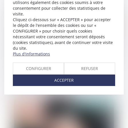
utilisons également des cookies soumis à votre
consentement pour collecter des statistiques de
Publié le :
23/11/2021
visite.
Cliquez ci-dessous sur « ACCEPTER » pour accepter
le dépôt de l'ensemble des cookies ou sur «
CONFIGURER » pour choisir quels cookies
nécessitant votre consentement seront déposés
(cookies statistiques), avant de continuer votre visite
du site.
Plus d'informations
CONFIGURER
REFUSER
Proposition de loi en vue de modifier la date
prise en compte pour la détermination de la
ACCEPTER
prestation compensatoire
Publié le :
18/11/2021