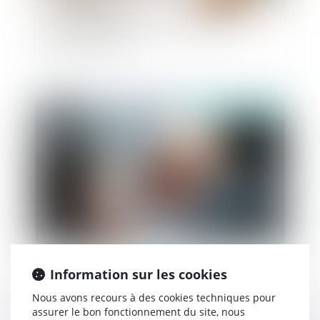
Communauté légale : dernières précisions
jurisprudentielles
Publié le :
25/11/2021
Usage de la force armée par un policier sur une
Information sur les cookies
personne en fuite
Nous avons recours à des cookies techniques pour
assurer le bon fonctionnement du site, nous