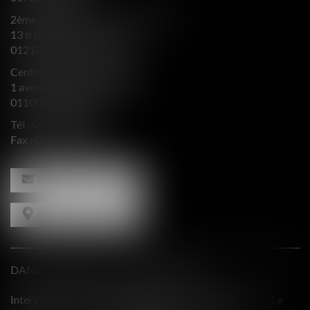
2ème aile Nord - Immeuble JB SAY
13 b Chemin du levant
01210 FERNEY VOLTAIRE
Centre d’affaires Valeurop
1 avenue de l’Europe Bât. B
01100 OYONNAX
Tél :
04 74 50 66 66
Fax : 04 74 50 66 67
NOUS CONTACTER
NOUS LOCALISER
DANS LE PRESSE ET INTERVENTIONS
 Le
Comment équilibrer une défense en présence d'intérêts