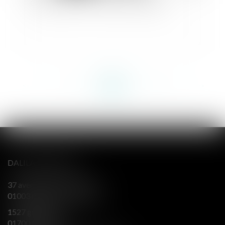
Garde exclusive : comment la demander ?
<<
<
...
116
117
118
119
120
121
122
...
>
>>
DALILA BERENGER
37 avenue Alsace Lorraine
01003 BOURG EN BRESSE
1527 grande rue
01700 MIRIBEL