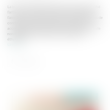
La loi n° 2019-1428 du 24 décembre 2019 qui a modifié
l’article L. 234-13 du Code la route, en prévoyant que
l’annulation de plein droit du permis de conduire en cas de
conduite sous l’empire d’un état alcoolique doit être
accompagnée d’une interdiction de conduire un véhicule
non équipé d’un dispositif d’anti-démarrage par
éthylotest...
Lire la suite
Publié le :
02/12/2021