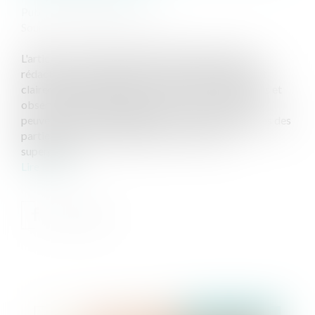
Publié le :
03/03/2022
Source :
actu.dalloz-etudiant.fr
L'article 175 du code de procédure pénale, dans sa
rédaction en vigueur depuis le 1er juin 2019, prévoit
clairement deux délais pour adresser les réquisitions et
observations qui ne sont plus successifs mais qui
peuvent, suivant les diligences plus ou moins grandes des
parties et du ministère public, se suivre ou se
superposer...
Lire la suite