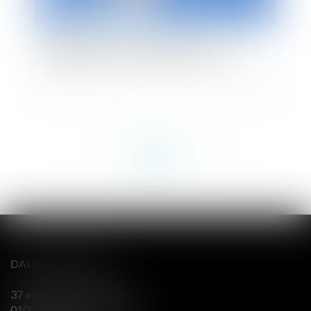
Appréciation de la disproportion de
l'engagement de la caution séparée de biens
<<
<
...
112
113
114
115
116
117
118
...
>
>>
DALILA BERENGER
37 avenue Alsace Lorraine
01003 BOURG EN BRESSE