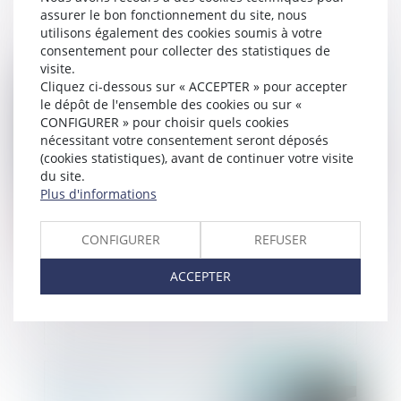
assurer le bon fonctionnement du site, nous
utilisons également des cookies soumis à votre
consentement pour collecter des statistiques de
visite.
Publié le :
23/02/2022
Cliquez ci-dessous sur « ACCEPTER » pour accepter
le dépôt de l'ensemble des cookies ou sur «
CONFIGURER » pour choisir quels cookies
nécessitant votre consentement seront déposés
(cookies statistiques), avant de continuer votre visite
du site.
Plus d'informations
CONFIGURER
REFUSER
Changement de régime matrimonial
ACCEPTER
Publié le :
17/02/2022