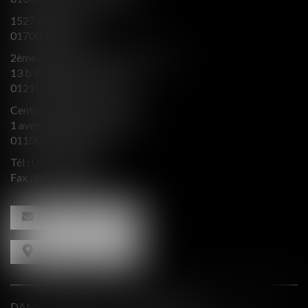
1527 grande rue
01700 MIRIBEL
2ème aile Nord - Immeuble JB SAY
13 b Chemin du levant
01210 FERNEY VOLTAIRE
Centre d’affaires Valeurop
1 avenue de l’Europe Bât. B
01100 OYONNAX
Tél :
04 74 50 66 66
Fax : 04 74 50 66 67
NOUS CONTACTER
NOUS LOCALISER
DANS LE PRESSE ET INTERVENTIONS