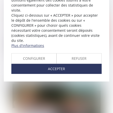
utilisons également des cookies soumis à votre
Publié le :
05/03/2020
consentement pour collecter des statistiques de
visite.
Cliquez ci-dessous sur « ACCEPTER » pour accepter
le dépôt de l'ensemble des cookies ou sur «
CONFIGURER » pour choisir quels cookies
nécessitant votre consentement seront déposés
(cookies statistiques), avant de continuer votre visite
du site.
Plus d'informations
La procédure d'ordonnance pénale pour un délit
CONFIGURER
REFUSER
ou une contravention
ACCEPTER
Publié le :
04/03/2020