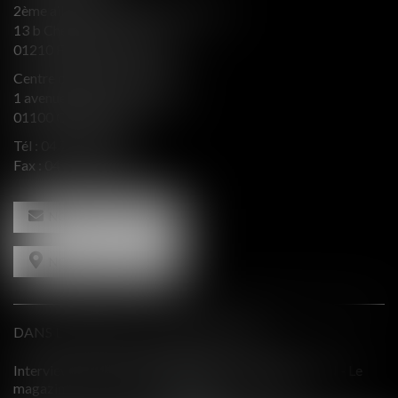
2ème aile Nord - Immeuble JB SAY
13 b Chemin du levant
01210 FERNEY VOLTAIRE
Centre d’affaires Valeurop
1 avenue de l’Europe Bât. B
01100 OYONNAX
Tél :
04 74 50 66 66
Fax : 04 74 50 66 67
NOUS CONTACTER
NOUS LOCALISER
DANS LE PRESSE ET INTERVENTIONS
e
Comment équilibrer une défense en présence d'intérêts
contradictoires?