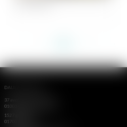
environnementale
<<
<
...
141
142
143
144
145
146
147
...
>
>>
DALILA BERENGER
37 avenue Alsace Lorraine
01003 BOURG EN BRESSE
1527 grande rue
01700 MIRIBEL