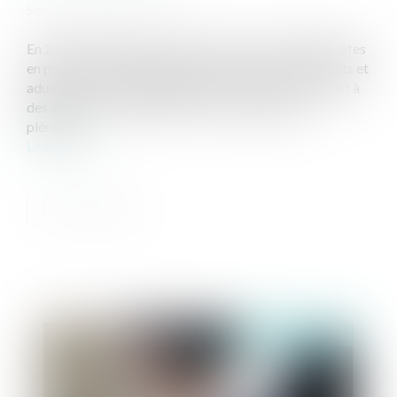
Source :
www.justice.gouv.fr
En 2018, les juges ont statué sur près de 10 000 requêtes
en prononçant l’adoption de 12 500 personnes, enfants et
adultes. Sur ces 10 000 jugements, 73 % se rapportent à
des adoptions simples et 27 % à des adoptions
plénières...
Lire la suite
Publié le :
17/03/2020