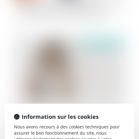
Délits non intentionnels : rappel des conditions
d’engagement de la responsabilité pénale
Publié le :
11/03/2020
Enfants influenceurs : adoption de la proposition
de loi
Information sur les cookies
Nous avons recours à des cookies techniques pour
assurer le bon fonctionnement du site, nous