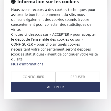
Information sur les cookies
Nous avons recours à des cookies techniques pour
Testament olographe non daté et éléments
assurer le bon fonctionnement du site, nous
utilisons également des cookies soumis à votre
intrinsèques permettant d’établir sa validité
consentement pour collecter des statistiques de
visite.
Cliquez ci-dessous sur « ACCEPTER » pour accepter
le dépôt de l'ensemble des cookies ou sur «
Publié le :
30/11/2023
CONFIGURER » pour choisir quels cookies
nécessitant votre consentement seront déposés
(cookies statistiques), avant de continuer votre visite
du site.
Plus d'informations
CONFIGURER
REFUSER
ACCEPTER
Inscription au FIJAIS pour les infractions
d’agressions sexuelles sur mineur : pas de
dérogation pour les peines de 5 ans ou plus !