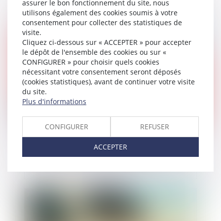
assurer le bon fonctionnement du site, nous
utilisons également des cookies soumis à votre
consentement pour collecter des statistiques de
visite.
Publié le :
20/06/2025
Cliquez ci-dessous sur « ACCEPTER » pour accepter
le dépôt de l'ensemble des cookies ou sur «
CONFIGURER » pour choisir quels cookies
nécessitant votre consentement seront déposés
(cookies statistiques), avant de continuer votre visite
du site.
Plus d'informations
CONFIGURER
REFUSER
Captation de données téléphoniques : dernières
ACCEPTER
précisions sur le pouvoir des enquêteurs
Publié le :
20/06/2025