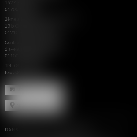
1527 grande rue
01700 MIRIBEL
2ème aile Nord - Immeuble JB SAY
13 b Chemin du levant
01210 FERNEY VOLTAIRE
Centre d’affaires Valeurop
1 avenue de l’Europe Bât. B
01100 OYONNAX
Tél :
04 74 50 66 66
Fax : 04 74 50 66 67
NOUS CONTACTER
NOUS LOCALISER
DANS LE PRESSE ET INTERVENTIONS