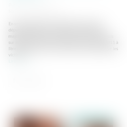
Publié le :
23/06/2025
Source :
www.touteleurope.eu
En session plénière à Strasbourg, mardi 17 juin, les
députés européens se sont prononcés à une large
majorité pour renforcer la lutte contre les abus sexuels
sur les enfants. Objectif : adapter une directive de 2011 à
l’ère numérique, durcir les sanctions et mieux protéger les
victimes...
Lire la suite
Publié le :
24/06/2025