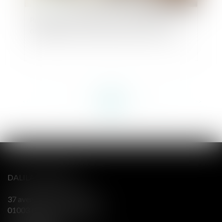
Prescription en matière successorale : une
obligation de conseil renforcée pour l’avocat
<<
<
...
16
17
18
19
20
21
22
...
>
>>
DALILA BERENGER
37 avenue Alsace Lorraine
01003 BOURG EN BRESSE