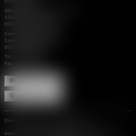
01700 MIRIBEL
2ème aile Nord - Immeuble JB SAY
13 b Chemin du levant
01210 FERNEY VOLTAIRE
Centre d’affaires Valeurop
1 avenue de l’Europe Bât. B
01100 OYONNAX
Tél :
04 74 50 66 66
Fax : 04 74 50 66 67
NOUS CONTACTER
NOUS LOCALISER
DANS LE PRESSE ET INTERVENTIONS
TERACTION - Le
Comment équilibrer une défense en présence d'