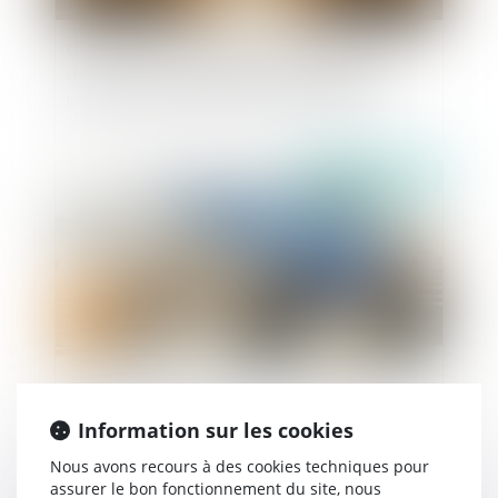
Cour d’assises : l’irrégularité de la composition
de la Cour ne saurait être invoquée pour la
première fois devant la Cour de cassation !
Publié le :
24/07/2025
Pas de donation-partage sans lots distincts pour
Information sur les cookies
chaque donataire
Nous avons recours à des cookies techniques pour
assurer le bon fonctionnement du site, nous