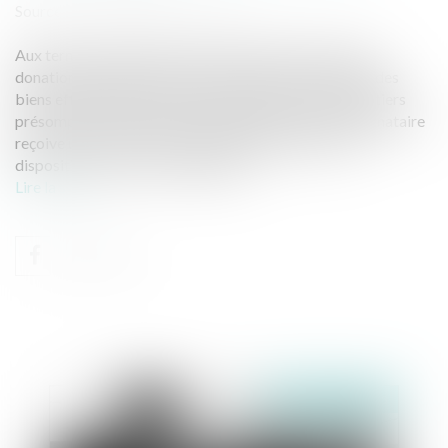
Source :
www.lemag-juridique.com
Aux termes de l’ancien article 1075 du Code civil, une
donation-partage suppose une répartition matérielle des
biens effectuée par un ascendant au profit de ses héritiers
présomptifs. Cette opération implique que chaque donataire
reçoive un lot distinct, et non des droits indivis, sauf
disposition expresse du législateur...
Lire la suite
Publié le :
28/07/2025