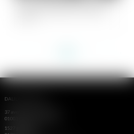
Vers l’imprescriptibilité des crimes sexuels sur
mineurs ? La position radicale du Parlement
européen
<<
<
...
12
13
14
15
16
17
18
...
>
>>
DALILA BERENGER
37 avenue Alsace Lorraine
01003 BOURG EN BRESSE
1527 grande rue