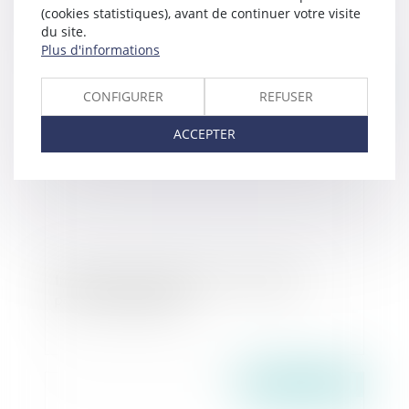
(cookies statistiques), avant de continuer votre visite
de ne pas confondre « domicile commun » et
du site.
« résidence commune »
Plus d'informations
Publié le :
23/06/2026
CONFIGURER
REFUSER
ACCEPTER
Interdiction de manifester : les limites du
pouvoir du juge pénal
Publié le :
23/06/2026