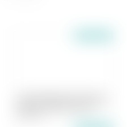
Publié le :
30/06/2026
Le collatéral engagé dans un PACS ne peut pas
bénéficier de l’exonération prévue par l’art. 796-
0-ter du CGI : fondement et portée de la
jurisprudence