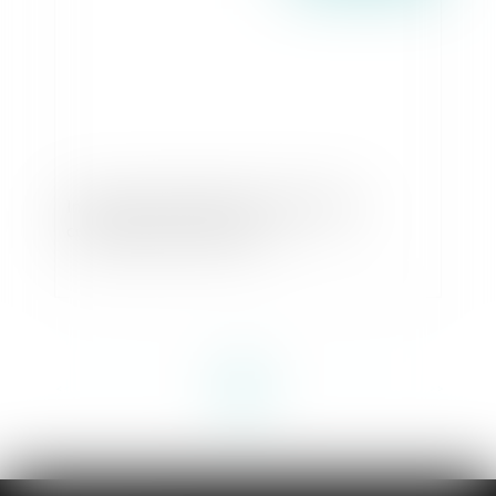
Instruction en famille sans autorisation :
condamnation des parents
<<
<
1
2
3
4
5
6
7
...
>
>>