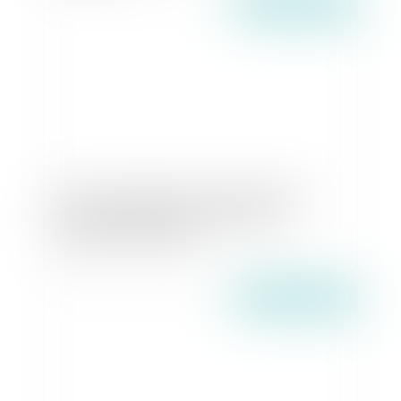
Publié le :
29/06/2026
Avis sur le projet de loi "visant à offrir des
réponses immédiates aux phénomènes
troublant l’ordre public"
Publié le :
26/06/2026