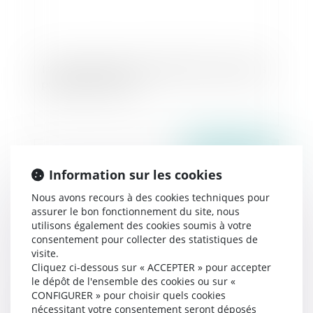
Inceste et violences sexuelles faites aux enfants
propositions Ciivise
Publié le :
25/06/2026
Information sur les cookies
Nous avons recours à des cookies techniques pour
assurer le bon fonctionnement du site, nous
utilisons également des cookies soumis à votre
consentement pour collecter des statistiques de
visite.
Cliquez ci-dessous sur « ACCEPTER » pour accepter
le dépôt de l'ensemble des cookies ou sur «
CONFIGURER » pour choisir quels cookies
Exonération totale de droits de succession entre
nécessitant votre consentement seront déposés
frères et sœurs (CGI, art. 796-0 ter) : attention