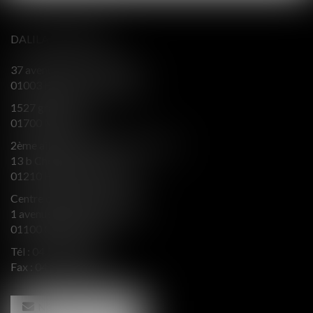
DALILA BERENGER
37 avenue Alsace Lorraine
01003 BOURG EN BRESSE
1527 grande rue
01700 MIRIBEL
2ème aile Nord - Immeuble JB SAY
13 b Chemin du levant
01210 FERNEY VOLTAIRE
Centre d’affaires Valeurop
1 avenue de l’Europe Bât. B
01100 OYONNAX
Tél :
04 74 50 66 66
Fax : 04 74 50 66 67
NOUS CONTACTER